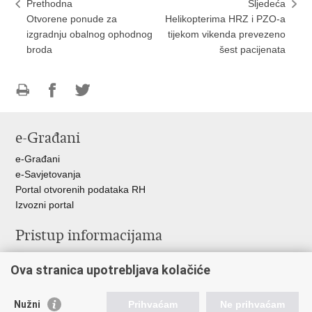
Prethodna
Sljedeća
Otvorene ponude za
Helikopterima HRZ i PZO-a
izgradnju obalnog ophodnog
tijekom vikenda prevezeno
broda
šest pacijenata
Ispiši
Podijeli
Podijeli
stranicu
na
na
e-Građani
Facebooku
Twitteru
e-Građani
e-Savjetovanja
Portal otvorenih podataka RH
Izvozni portal
Pristup informacijama
Službenica za informiranje
Ova stranica upotrebljava kolačiće
Izjava o pristupačnosti
Pravo na pristup informacijama
Ravnopravnost spolova u MORH-u i OSRH
Nužni
Prihvaćam
Ne prihvaćam