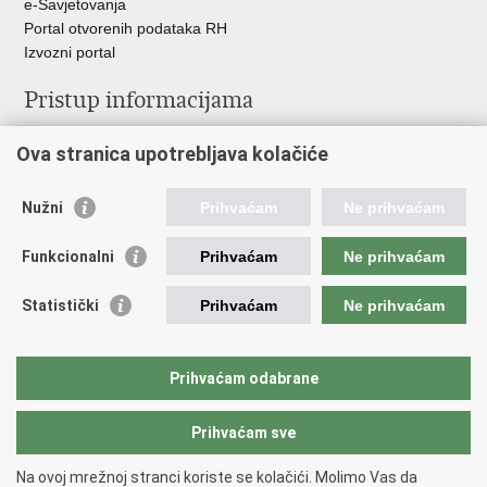
e-Savjetovanja
Portal otvorenih podataka RH
Izvozni portal
Pristup informacijama
Službenica za informiranje
Ova stranica upotrebljava kolačiće
Izjava o pristupačnosti
Pravo na pristup informacijama
Ravnopravnost spolova u MORH-u i OSRH
Nužni
Prihvaćam
Ne prihvaćam
Javna nabava
Funkcionalni
Prihvaćam
Ne prihvaćam
Važne poveznice
Statistički
Prihvaćam
Ne prihvaćam
Vlada RH
Predsjednik RH
Hrvatski Sabor
Prihvaćam odabrane
Pučki pravobranitelj
Prihvaćam sve
Povratak na vrh
Na ovoj mrežnoj stranci koriste se kolačići. Molimo Vas da