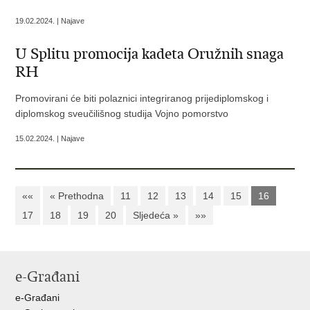
19.02.2024. | Najave
U Splitu promocija kadeta Oružnih snaga
RH
Promovirani će biti polaznici integriranog prijediplomskog i
diplomskog sveučilišnog studija Vojno pomorstvo
15.02.2024. | Najave
««
« Prethodna
11
12
13
14
15
16
17
18
19
20
Sljedeća »
»»
e-Građani
e-Građani