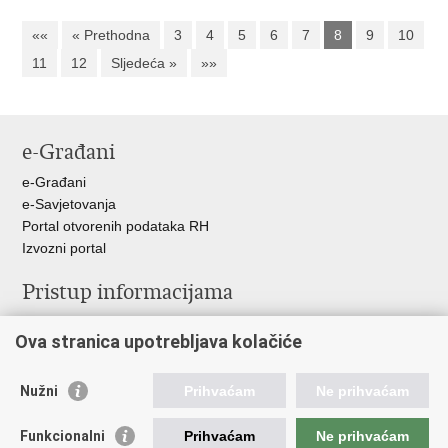
««
« Prethodna
3
4
5
6
7
8
9
10
11
12
Sljedeća »
»»
e-Građani
e-Građani
e-Savjetovanja
Portal otvorenih podataka RH
Izvozni portal
Pristup informacijama
Službenica za informiranje
Ova stranica upotrebljava kolačiće
Izjava o pristupačnosti
Pravo na pristup informacijama
Ravnopravnost spolova u MORH-u i OSRH
Nužni
Prihvaćam
Ne prihvaćam
Javna nabava
Funkcionalni
Prihvaćam
Ne prihvaćam