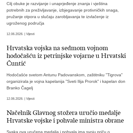
Cilj obuke je razvijanje i unaprjeđenje znanja i vještina
potrebnih za preživljavanje, izbjegavanje protivničkih snaga,
pružanje otpora u slučaju zarobljavanja te izvlačenje iz
ugroženog područja
12.06.2026. | Vijesti
Hrvatska vojska na sedmom vojnom
hodočašću iz petrinjske vojarne u Hrvatski
Čuntić
Hodočašće svetom Antunu Padovanskom, zaštitniku "Tigrova"
organizirala je vojna kapelanija "Sveti Ilija Prorok" i kapelan don
Branko Čagelj
12.06.2026. | Vijesti
Načelnik Glavnog stožera uručio medalje
Hrvatske vojske i pohvale ministra obrane
Svaka ova uručena medalja i pohvala ima svoju priču o