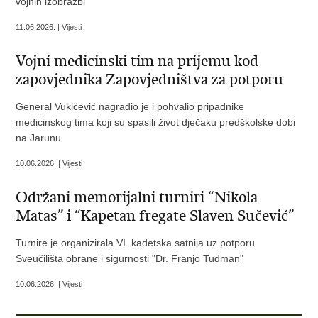
vojnih izobrazbi
11.06.2026. | Vijesti
Vojni medicinski tim na prijemu kod
zapovjednika Zapovjedništva za potporu
General Vukičević nagradio je i pohvalio pripadnike
medicinskog tima koji su spasili život dječaku predškolske dobi
na Jarunu
10.06.2026. | Vijesti
Održani memorijalni turniri “Nikola
Matas” i “Kapetan fregate Slaven Sučević”
Turnire je organizirala VI. kadetska satnija uz potporu
Sveučilišta obrane i sigurnosti "Dr. Franjo Tuđman"
10.06.2026. | Vijesti