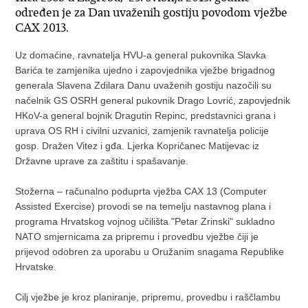
određen je za Dan uvaženih gostiju povodom vježbe
CAX 2013.
Uz domaćine, ravnatelja HVU-a general pukovnika Slavka
Barića te zamjenika ujedno i zapovjednika vježbe brigadnog
generala Slavena Zdilara Danu uvaženih gostiju nazočili su
načelnik GS OSRH general pukovnik Drago Lovrić, zapovjednik
HKoV-a general bojnik Dragutin Repinc, predstavnici grana i
uprava OS RH i civilni uzvanici, zamjenik ravnatelja policije
gosp. Dražen Vitez i gđa. Ljerka Kopričanec Matijevac iz
Državne uprave za zaštitu i spašavanje.
Stožerna – računalno poduprta vježba CAX 13 (Computer
Assisted Exercise) provodi se na temelju nastavnog plana i
programa Hrvatskog vojnog učilišta "Petar Zrinski" sukladno
NATO smjernicama za pripremu i provedbu vježbe čiji je
prijevod odobren za uporabu u Oružanim snagama Republike
Hrvatske.
Cilj vježbe je kroz planiranje, pripremu, provedbu i raščlambu