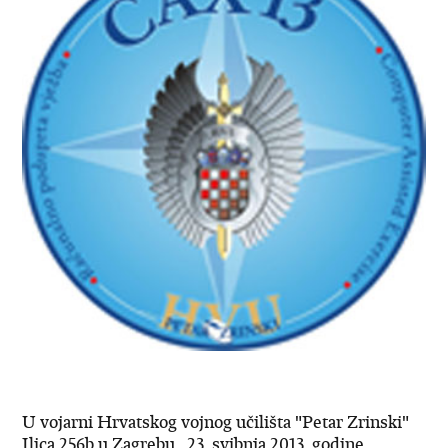
U vojarni Hrvatskog vojnog učilišta "Petar Zrinski"
Ilica 256b u Zagrebu, 23. svibnja 2013. godine