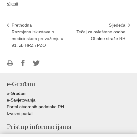
Vijesti
Prethodna
Sljedeća
Razmjena iskustava o
Tečaj za ovlaštene osobe
medicinskom prevoženju u
Obalne straže RH
91. zb HRZ i PZO
Ispiši
Podijeli
Podijeli
stranicu
na
na
e-Građani
Facebooku
Twitteru
e-Građani
e-Savjetovanja
Portal otvorenih podataka RH
Izvozni portal
Pristup informacijama
Službenica za informiranje