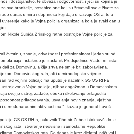
onos i dostojanstvo, te obveza i odgovornost, riječi su kojima je
a sve branitelje, posebice one koji su žrtvovali svoje živote za
ade danas u miru i doprinosu koji daju u razvoju OS-a, te u
 uvjerenje kako je Vojna policija organizacija koja je svaki dan u
jim.
m Nikole Šubića Zrinskog ratne postrojbe Vojne policije za
li čvrstinu, znanje, odvažnost i profesionalnost i jedan su od
emokracija - istaknuo je izaslanik Predsjednice Vlade, ministar
ote dali za Domovinu, a čija žrtva ne smije biti zaboravljena.
 tijekom Domovinskog rata, ali i u mirnodopsko vrijeme.
ešan rad vojnim policajcima uputio je načelnik GS OS RH-a
e ustrojavanja Vojne policije, njihov angažman u Domovinskom
ija svoj je ustroj, zadaće, obuku i školovanje prilagodila
sobnost prilagođavanja, usvajanja novih znanja, vještina i
li i u međunarodnim aktivnostima."- kazao je general Lovrić.
 policije GS OS RH-a, pukovnik Tihomir Zebec istaknuvši da je
nskog rata i stvaranje neovisne i samostalne Republike
acijama Domovinskog rata. Do danas je kroz djelatni, pričuvni i