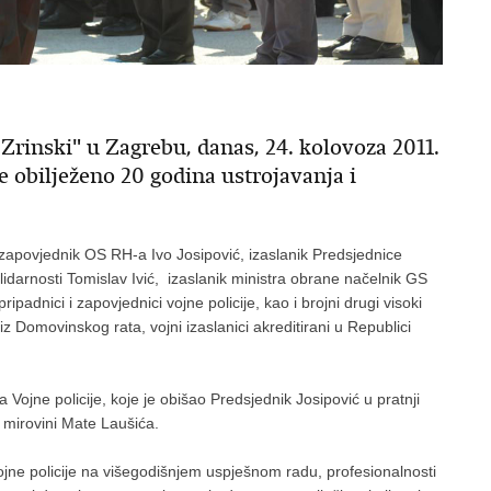
rinski" u Zagrebu, danas, 24. kolovoza 2011.
e obilježeno 20 godina ustrojavanja i
 zapovjednik OS RH-a Ivo Josipović, izaslanik Predsjednice
olidarnosti Tomislav Ivić, izaslanik ministra obrane načelnik GS
padnici i zapovjednici vojne policije, kao i brojni drugi visoki
 iz Domovinskog rata, vojni izaslanici akreditirani u Republici
Vojne policije, koje je obišao Predsjednik Josipović u pratnji
 mirovini Mate Laušića.
vojne policije na višegodišnjem uspješnom radu, profesionalnosti