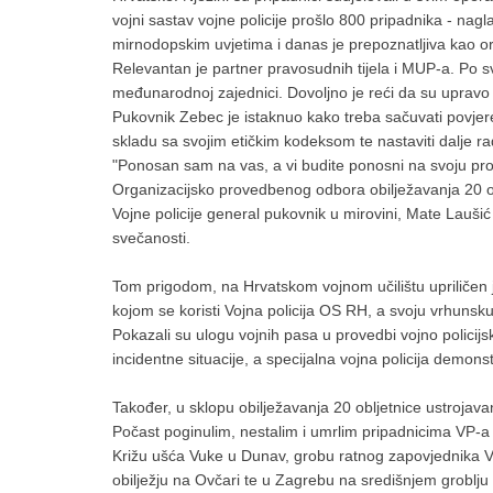
vojni sastav vojne policije prošlo 800 pripadnika - nagla
mirnodopskim uvjetima i danas je prepoznatljiva kao o
Relevantan je partner pravosudnih tijela i MUP-a. Po svoj
međunarodnoj zajednici. Dovoljno je reći da su upravo v
Pukovnik Zebec je istaknuo kako treba sačuvati povjerenj
skladu sa svojim etičkim kodeksom te nastaviti dalje rad
"Ponosan sam na vas, a vi budite ponosni na svoju proš
Organizacijsko provedbenog odbora obilježavanja 20 oblj
Vojne policije general pukovnik u mirovini, Mate Laušić 
svečanosti.
Tom prigodom, na Hrvatskom vojnom učilištu upriličen je
kojom se koristi Vojna policija OS RH, a svoju vrhunsku 
Pokazali su ulogu vojnih pasa u provedbi vojno policijs
incidentne situacije, a specijalna vojna policija demons
Također, u sklopu obilježavanja 20 obljetnice ustrojavanj
Počast poginulim, nestalim i umrlim pripadnicima VP-a
Križu ušća Vuke u Dunav, grobu ratnog zapovjednika Vo
obilježju na Ovčari te u Zagrebu na središnjem groblj