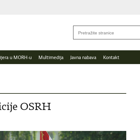
ijera u MORH-u
Multimedija
Javna nabava
Kontakt
licije OSRH