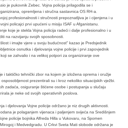
sio je pukovnik Zebec. Vojna policija prilagodila se i
rganizirana, opremljena i stručna sastavnica OS RH-a.
oj profesionalnosti i stručnosti prepoznatljiva je i cijenjena i u
ojni policajci prvi upućeni u misiju ISAF u Afganistanu.
e koje je stekla Vojna policija radeći i dalje profesionalno i u
iti na razvijanju svojih sposobnosti.
lost i imajte vjere u svoju budućnost" kazao je Predsjednik
etnice osnutka i djelovanja vojne policije i prvi zapovjednik
koji se zahvalio i na velikoj potpori za organiziranje ove
 i taktičko tehnički zbor na kojem je izložena oprema i oružje
osposobljenost prezentirali su i kroz nekoliko situacijskih vježbi.
kih zadaća, osiguranje štićene osobe i postupanja u slučaju
trirala je neke od svojih operativnih poslova.
a i djelovanja Vojne policije održano je niz drugih aktivnosti.
 odana je polaganjem vijenaca i paljenjem svijeća na Središnjem
jne policije bojnika Alfreda Hilla u Vukovaru, na Spomen
u Mirogoj i Medvedgradu. U Crkvi Sveta Mati slobode održana je