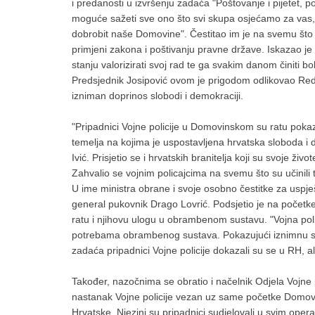
i predanosti u izvršenju zadaća "Poštovanje i pijetet, p
moguće sažeti sve ono što svi skupa osjećamo za vas, z
dobrobit naše Domovine". Čestitao im je na svemu što r
primjeni zakona i poštivanju pravne države. Iskazao je i
stanju valorizirati svoj rad te ga svakim danom činiti bol
Predsjednik Josipović ovom je prigodom odlikovao Redo
izniman doprinos slobodi i demokraciji.
"Pripadnici Vojne policije u Domovinskom su ratu pokaza
temelja na kojima je uspostavljena hrvatska sloboda i d
Ivić. Prisjetio se i hrvatskih branitelja koji su svoje živ
Zahvalio se vojnim policajcima na svemu što su učinili
U ime ministra obrane i svoje osobno čestitke za uspj
general pukovnik Drago Lovrić. Podsjetio je na početk
ratu i njihovu ulogu u obrambenom sustavu. "Vojna polic
potrebama obrambenog sustava. Pokazujući iznimnu spo
zadaća pripadnici Vojne policije dokazali su se u RH, a
Također, nazočnima se obratio i načelnik Odjela Vojne
nastanak Vojne policije vezan uz same početke Domovi
Hrvatske. Njezini su pripadnici sudjelovali u svim oper