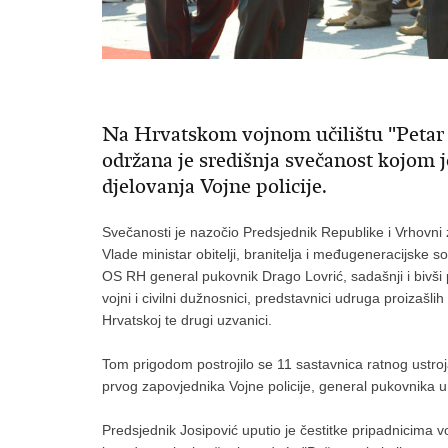
Na Hrvatskom vojnom učilištu "Petar Z
održana je središnja svečanost kojom j
djelovanja Vojne policije.
Svečanosti je nazočio Predsjednik Republike i Vrhovni
Vlade ministar obitelji, branitelja i međugeneracijske s
OS RH general pukovnik Drago Lovrić, sadašnji i bivši pri
vojni i civilni dužnosnici, predstavnici udruga proizašlih
Hrvatskoj te drugi uzvanici.
Tom prigodom postrojilo se 11 sastavnica ratnog ustroja 
prvog zapovjednika Vojne policije, general pukovnika u
Predsjednik Josipović uputio je čestitke pripadnicima 