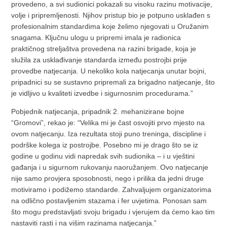
provedeno, a svi sudionici pokazali su visoku razinu motivacije,
volje i pripremljenosti. Njihov pristup bio je potpuno usklađen s
profesionalnim standardima koje želimo njegovati u Oružanim
snagama. Ključnu ulogu u pripremi imala je radionica
praktičnog streljaštva provedena na razini brigade, koja je
služila za usklađivanje standarda između postrojbi prije
provedbe natjecanja. U nekoliko kola natjecanja unutar bojni,
pripadnici su se sustavno pripremali za brigadno natjecanje, što
je vidljivo u kvaliteti izvedbe i sigurnosnim procedurama.”
Pobjednik natjecanja, pripadnik 2. mehanizirane bojne
“Gromovi”, rekao je: “Velika mi je čast osvojiti prvo mjesto na
ovom natjecanju. Iza rezultata stoji puno treninga, discipline i
podrške kolega iz postrojbe. Posebno mi je drago što se iz
godine u godinu vidi napredak svih sudionika – i u vještini
gađanja i u sigurnom rukovanju naoružanjem. Ovo natjecanje
nije samo provjera sposobnosti, nego i prilika da jedni druge
motiviramo i podižemo standarde. Zahvaljujem organizatorima
na odlično postavljenim stazama i fer uvjetima. Ponosan sam
što mogu predstavljati svoju brigadu i vjerujem da ćemo kao tim
nastaviti rasti i na višim razinama natjecanja.”