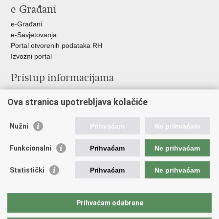
e-Građani
Facebooku
Twitteru
e-Građani
e-Savjetovanja
Portal otvorenih podataka RH
Izvozni portal
Pristup informacijama
Službenica za informiranje
Ova stranica upotrebljava kolačiće
Izjava o pristupačnosti
Pravo na pristup informacijama
Ravnopravnost spolova u MORH-u i OSRH
Nužni
Prihvaćam
Ne prihvaćam
Javna nabava
Funkcionalni
Prihvaćam
Ne prihvaćam
Važne poveznice
Statistički
Prihvaćam
Ne prihvaćam
Vlada RH
Predsjednik RH
Hrvatski Sabor
Prihvaćam odabrane
Pučki pravobranitelj