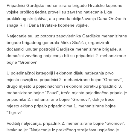
Pripadnici Gardijske mehanizirane brigade Hrvatske kopnene
vojske prošlog tjedna proveli su završno natjecanje Lige
praktičnog streljaštva, a u povodu obilježavanja Dana Oružanih
snaga RH i Dana Hrvatske kopnene vojske.
Natjecanje su, uz potporu zapovjednika Gardijske mehanizirane
brigade brigadnog generala Mirka Stošića, organizirali
dočasnici unutar postrojbi Gardijske mehanizirane brigade, a
domaćini završnog natjecanja bili su pripadnici 2. mehanizirane
bojne “Gromovi”.
U pojedinačnoj kategoriji i ekipnom dijelu natjecanja prvo
mjesto osvojili su pripadnici 2. mehanizirane bojne “Gromovi”,
drugo mjesto u pojedinačnom i ekipnom poretku pripadnici 3.
mehanizirane bojne “Pauci”, treće mjesto pojedinačno pripalo je
pripadniku 2. mehanizirane bojne “Gromovi”, dok je treće
mjesto ekipno pripalo pripadnicima 1. mehanizirane bojne
“Tigrovi”.
Voditelj natjecanja, pripadnik 2. mehanizirane bojne “Gromovi”,
istaknuo je: “Natjecanje iz praktičnog streljaštva uspješno je