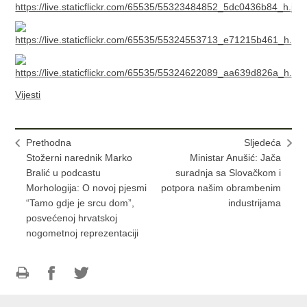
Vijesti
Prethodna
Sljedeća
Stožerni narednik Marko
Ministar Anušić: Jača
Bralić u podcastu
suradnja sa Slovačkom i
Morhologija: O novoj pjesmi
potpora našim obrambenim
“Tamo gdje je srcu dom”,
industrijama
posvećenoj hrvatskoj
nogometnoj reprezentaciji
Ispiši
Podijeli
Podijeli
stranicu
na
na