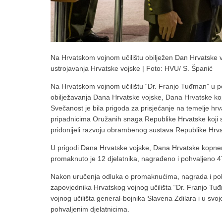
Na Hrvatskom vojnom učilištu obilježen Dan Hrvatske v
ustrojavanja Hrvatske vojske | Foto: HVU/ S. Španić
Na Hrvatskom vojnom učilištu “Dr. Franjo Tuđman” u p
obilježavanja Dana Hrvatske vojske, Dana Hrvatske kop
Svečanost je bila prigoda za prisjećanje na temelje hrv
pripadnicima Oružanih snaga Republike Hrvatske koji 
pridonijeli razvoju obrambenog sustava Republike Hrv
U prigodi Dana Hrvatske vojske, Dana Hrvatske kopnene
promaknuto je 12 djelatnika, nagrađeno i pohvaljeno 47
Nakon uručenja odluka o promaknućima, nagrada i pohv
zapovjednika Hrvatskog vojnog učilišta “Dr. Franjo Tu
vojnog učilišta general-bojnika Slavena Zdilara i u sv
pohvaljenim djelatnicima.