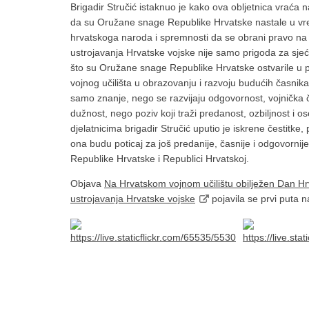
Brigadir Stručić istaknuo je kako ova obljetnica vraća 
da su Oružane snage Republike Hrvatske nastale u vremen
hrvatskoga naroda i spremnosti da se obrani pravo na v
ustrojavanja Hrvatske vojske nije samo prigoda za sjeć
što su Oružane snage Republike Hrvatske ostvarile u pr
vojnog učilišta u obrazovanju i razvoju budućih časnika
samo znanje, nego se razvijaju odgovornost, vojnička č
dužnost, nego poziv koji traži predanost, ozbiljnost i
djelatnicima brigadir Stručić uputio je iskrene čestitke,
ona budu poticaj za još predanije, časnije i odgovorn
Republike Hrvatske i Republici Hrvatskoj.
Objava
Na Hrvatskom vojnom učilištu obilježen Dan Hr
ustrojavanja Hrvatske vojske
pojavila se prvi puta 