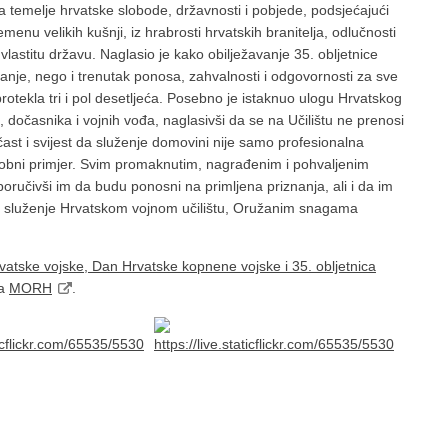
na temelje hrvatske slobode, državnosti i pobjede, podsjećajući
u velikih kušnji, iz hrabrosti hrvatskih branitelja, odlučnosti
lastitu državu. Naglasio je kako obilježavanje 35. obljetnice
anje, nego i trenutak ponosa, zahvalnosti i odgovornosti za sve
otekla tri i pol desetljeća. Posebno je istaknuo ulogu Hrvatskog
, dočasnika i vojnih vođa, naglasivši da se na Učilištu ne prenosi
ast i svijest da služenje domovini nije samo profesionalna
 osobni primjer. Svim promaknutim, nagrađenim i pohvaljenim
 poručivši im da budu ponosni na primljena priznanja, ali i da im
ije služenje Hrvatskom vojnom učilištu, Oružanim snagama
vatske vojske, Dan Hrvatske kopnene vojske i 35. obljetnica
na
MORH
.