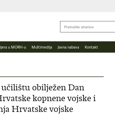
ijera u MORH-u
Multimedija
Javna nabava
Kontakt
čilištu obilježen Dan
rvatske kopnene vojske i
anja Hrvatske vojske