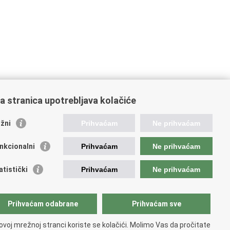
a stranica upotrebljava kolačiće
žni
Prihvaćam
Ne prihvaćam
nkcionalni
Prihvaćam
Ne prihvaćam
ažne poveznice
atistički
Prihvaćam
Ne prihvaćam
ada RH
dsjednik RH
Prihvaćam odabrane
Prihvaćam sve
atski Sabor
ki pravobranitelj
ovoj mrežnoj stranci koriste se kolačići. Molimo Vas da pročitate