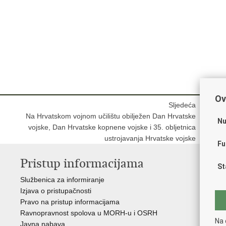
Ov
Sljedeća
Na Hrvatskom vojnom učilištu obilježen Dan Hrvatske
Nu
vojske, Dan Hrvatske kopnene vojske i 35. obljetnica
ustrojavanja Hrvatske vojske
Fu
Pristup informacijama
V
St
Službenica za informiranje
Vl
Izjava o pristupačnosti
Pre
Pravo na pristup informacijama
Hrv
Ravnopravnost spolova u MORH-u i OSRH
Puč
Na 
Javna nabava