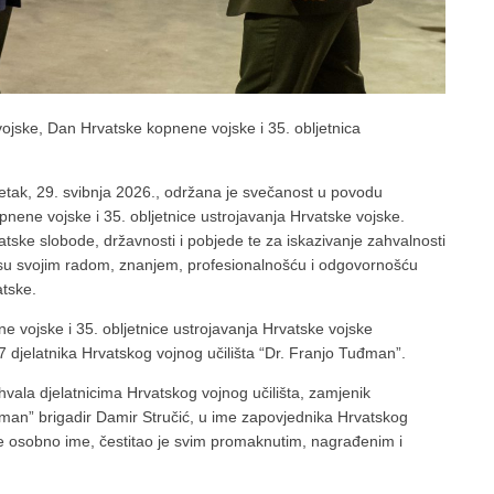
ojske, Dan Hrvatske kopnene vojske i 35. obljetnica
etak, 29. svibnja 2026., održana je svečanost u povodu
nene vojske i 35. obljetnice ustrojavanja Hrvatske vojske.
atske slobode, državnosti i pobjede te za iskazivanje zahvalnosti
su svojim radom, znanjem, profesionalnošću i odgovornošću
atske.
 vojske i 35. obljetnice ustrojavanja Hrvatske vojske
 djelatnika Hrvatskog vojnog učilišta “Dr. Franjo Tuđman”.
ala djelatnicima Hrvatskog vojnog učilišta, zamjenik
đman” brigadir Damir Stručić, u ime zapovjednika Hrvatskog
oje osobno ime, čestitao je svim promaknutim, nagrađenim i