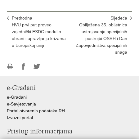
Prethodna
Sljedeća
HVU prvi put proveo
Obilježena 35. obljetnica
zajednički ESDC modul o
ustrojavanja specijalnih
obrani i upravljanju krizama
postrojbi OSRH i Dan
u Europskoj uniji
Zapovjedništva specijalnih
snaga
Ispiši
Podijeli
Podijeli
stranicu
na
na
e-Građani
Facebooku
Twitteru
e-Građani
e-Savjetovanja
Portal otvorenih podataka RH
Izvozni portal
Pristup informacijama