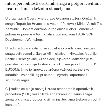
interoperabilnosti oružanih snaga u potpori civilnim
institucijama u kriznim situacijama
U organizaciji Operativne uprave Glavnog stožera Oružanih
snaga Republike Hrvatske, u vojarni “Pukovnik Mirko Vukušić” u
Zemuniku Donjem održana je radionica u okviru Američko-
jadranske povelje – A5 inicijative pod nazivom HADR SOP
Development Workshop.
U radu radionice aktivno su sudjelovali predstavnici oružanih
snaga svih zemalja članica A5 inicijative – Hrvatske, Albanije,
Bosne i Hercegovine, Crne Gore, Sjeverne Makedonije te
predstavnici Zapovjedništva američkih snaga za Europu (US
EUCOM), čime je iznova potvrđena važnost partnerske
suradnje i zajedničkog pristupa u izgradnji otpornosti i
sigurnosti regije.
Cilj radionice bio je razvoj i izrada standardnih operativnih
procedura (SOP) vezanih za angažiranje oružanih snaga
zemalja članica u potpori civilnim institucijama tijekom prirodnih
katastrofa.