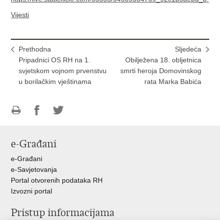
Vijesti
Prethodna
Sljedeća
Pripadnici OS RH na 1.
Obilježena 18. obljetnica
svjetskom vojnom prvenstvu
smrti heroja Domovinskog
u borilačkim vještinama
rata Marka Babića
Ispiši
Podijeli
Podijeli
stranicu
na
na
e-Građani
Facebooku
Twitteru
e-Građani
e-Savjetovanja
Portal otvorenih podataka RH
Izvozni portal
Pristup informacijama