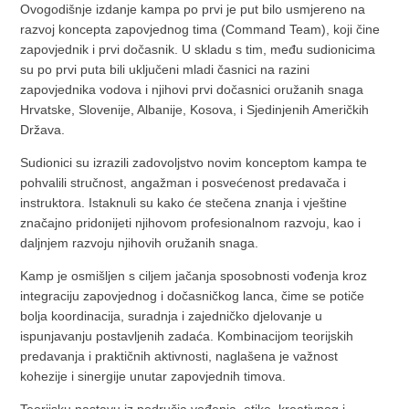
Ovogodišnje izdanje kampa po prvi je put bilo usmjereno na
razvoj koncepta zapovjednog tima (Command Team), koji čine
zapovjednik i prvi dočasnik. U skladu s tim, među sudionicima
su po prvi puta bili uključeni mladi časnici na razini
zapovjednika vodova i njihovi prvi dočasnici oružanih snaga
Hrvatske, Slovenije, Albanije, Kosova, i Sjedinjenih Američkih
Država.
Sudionici su izrazili zadovoljstvo novim konceptom kampa te
pohvalili stručnost, angažman i posvećenost predavača i
instruktora. Istaknuli su kako će stečena znanja i vještine
značajno pridonijeti njihovom profesionalnom razvoju, kao i
daljnjem razvoju njihovih oružanih snaga.
Kamp je osmišljen s ciljem jačanja sposobnosti vođenja kroz
integraciju zapovjednog i dočasničkog lanca, čime se potiče
bolja koordinacija, suradnja i zajedničko djelovanje u
ispunjavanju postavljenih zadaća. Kombinacijom teorijskih
predavanja i praktičnih aktivnosti, naglašena je važnost
kohezije i sinergije unutar zapovjednih timova.
Teorijsku nastavu iz područja vođenja, etike, kreativnog i