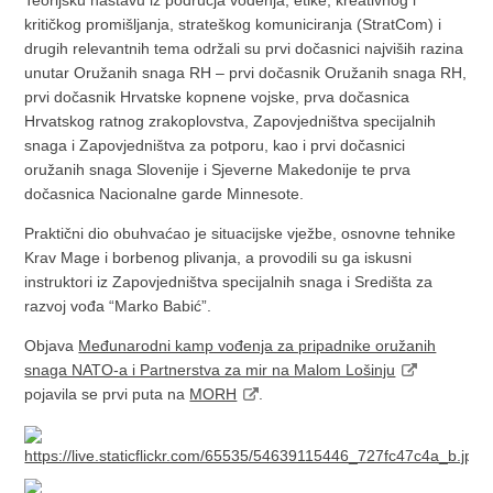
kritičkog promišljanja, strateškog komuniciranja (StratCom) i
drugih relevantnih tema održali su prvi dočasnici najviših razina
unutar Oružanih snaga RH – prvi dočasnik Oružanih snaga RH,
prvi dočasnik Hrvatske kopnene vojske, prva dočasnica
Hrvatskog ratnog zrakoplovstva, Zapovjedništva specijalnih
snaga i Zapovjedništva za potporu, kao i prvi dočasnici
oružanih snaga Slovenije i Sjeverne Makedonije te prva
dočasnica Nacionalne garde Minnesote.
Praktični dio obuhvaćao je situacijske vježbe, osnovne tehnike
Krav Mage i borbenog plivanja, a provodili su ga iskusni
instruktori iz Zapovjedništva specijalnih snaga i Središta za
razvoj vođa “Marko Babić”.
Objava
Međunarodni kamp vođenja za pripadnike oružanih
snaga NATO-a i Partnerstva za mir na Malom Lošinju
pojavila se prvi puta na
MORH
.