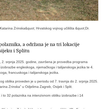
Katarina Zrinska&quot; Hrvatskog vojnog učilišta &quot;Dr.
polaznika, a održana je na tri lokacije
ijeku i Splitu
du, 2. srpnja 2025. godine, završena je provedba programa
a izobrazbe engleskoga, njemačkoga i talijanskoga jezika te 4.
oga, francuskoga i talijanskoga jezika.
nog oblika proveden je u periodu od 7. travnja do 2. srpnja 2025.
tarina Zrinska” u Odjelima Zagreb, Osijek i Split.
a i to 32 polaznika na intenzivnom obliku izobrazbe i 14