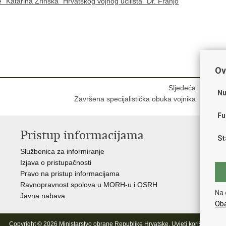
 “Katarina Zrinska” Hrvatskog vojnog učilišta “Dr. Franjo
Ov
Sljedeća
Nu
Završena specijalistička obuka vojnika
Fu
Pristup informacijama
V
St
Službenica za informiranje
Vl
Izjava o pristupačnosti
Pre
Pravo na pristup informacijama
Hrv
Ravnopravnost spolova u MORH-u i OSRH
Puč
Na 
Javna nabava
Oba
Copyright © 2026 Ministarstvo obrane Republike Hrvatske.
Uvjeti korištenja
.