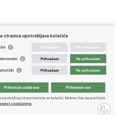
a stranica upotrebljava kolačiće
žni
Prihvaćam
Ne prihvaćam
nkcionalni
Prihvaćam
Ne prihvaćam
ažne poveznice
atistički
Prihvaćam
Ne prihvaćam
ada RH
dsjednik RH
Prihvaćam odabrane
Prihvaćam sve
atski Sabor
ki pravobranitelj
ovoj mrežnoj stranci koriste se kolačići. Molimo Vas da pročitate
vijest o kolačićima.