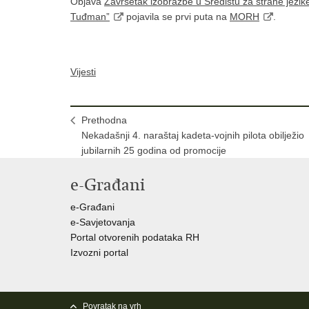
Objava
Završetak izobrazbe u Središtu za strane jezike
Tuđman”
pojavila se prvi puta na
MORH
.
Vijesti
Prethodna
Nekadašnji 4. naraštaj kadeta-vojnih pilota obilježio
jubilarnih 25 godina od promocije
e-Građani
e-Građani
e-Savjetovanja
Portal otvorenih podataka RH
Izvozni portal
Povratak na vrh