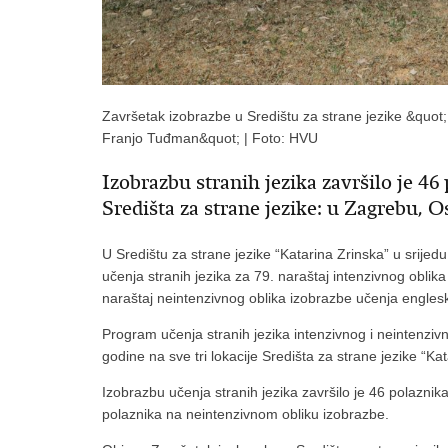
Završetak izobrazbe u Središtu za strane jezike &quot;
Franjo Tuđman&quot; | Foto: HVU
Izobrazbu stranih jezika završilo je 46 
Središta za strane jezike: u Zagrebu, Os
U Središtu za strane jezike “Katarina Zrinska” u srije
učenja stranih jezika za 79. naraštaj intenzivnog oblik
naraštaj neintenzivnog oblika izobrazbe učenja englesk
Program učenja stranih jezika intenzivnog i neintenziv
godine na sve tri lokacije Središta za strane jezike “Ka
Izobrazbu učenja stranih jezika završilo je 46 polaznik
polaznika na neintenzivnom obliku izobrazbe.