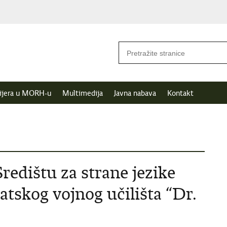
ijera u MORH-u
Multimedija
Javna nabava
Kontakt
redištu za strane jezike
tskog vojnog učilišta “Dr.