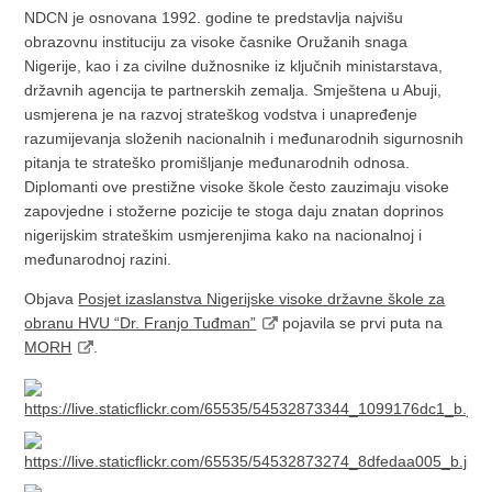
NDCN je osnovana 1992. godine te predstavlja najvišu
obrazovnu instituciju za visoke časnike Oružanih snaga
Nigerije, kao i za civilne dužnosnike iz ključnih ministarstava,
državnih agencija te partnerskih zemalja. Smještena u Abuji,
usmjerena je na razvoj strateškog vodstva i unapređenje
razumijevanja složenih nacionalnih i međunarodnih sigurnosnih
pitanja te strateško promišljanje međunarodnih odnosa.
Diplomanti ove prestižne visoke škole često zauzimaju visoke
zapovjedne i stožerne pozicije te stoga daju znatan doprinos
nigerijskim strateškim usmjerenjima kako na nacionalnoj i
međunarodnoj razini.
Objava
Posjet izaslanstva Nigerijske visoke državne škole za
obranu HVU “Dr. Franjo Tuđman”
pojavila se prvi puta na
MORH
.