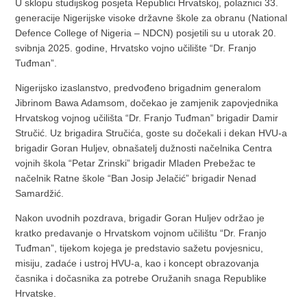
U sklopu studijskog posjeta Republici Hrvatskoj, polaznici 33.
generacije Nigerijske visoke državne škole za obranu (National
Defence College of Nigeria – NDCN) posjetili su u utorak 20.
svibnja 2025. godine, Hrvatsko vojno učilište “Dr. Franjo
Tuđman”.
Nigerijsko izaslanstvo, predvođeno brigadnim generalom
Jibrinom Bawa Adamsom, dočekao je zamjenik zapovjednika
Hrvatskog vojnog učilišta “Dr. Franjo Tuđman” brigadir Damir
Stručić. Uz brigadira Stručića, goste su dočekali i dekan HVU-a
brigadir Goran Huljev, obnašatelj dužnosti načelnika Centra
vojnih škola “Petar Zrinski” brigadir Mladen Prebežac te
načelnik Ratne škole “Ban Josip Jelačić” brigadir Nenad
Samardžić.
Nakon uvodnih pozdrava, brigadir Goran Huljev održao je
kratko predavanje o Hrvatskom vojnom učilištu “Dr. Franjo
Tuđman”, tijekom kojega je predstavio sažetu povjesnicu,
misiju, zadaće i ustroj HVU-a, kao i koncept obrazovanja
časnika i dočasnika za potrebe Oružanih snaga Republike
Hrvatske.