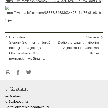
Vijesti
Prethodna
Sljedeća
Skupnik Sić i mornar Jurčić
Dodjela priznanja najboljim
najbolji na natjecanju
vojnicima i dočasnicima
Obalne straže RH u
HRZ-a
mornarskim vještinama
Ispiši
Podijeli
Podijeli
stranicu
na
na
e-Građani
Facebooku
Twitteru
e-Građani
e-Savjetovanja
Portal otvorenih podataka RH