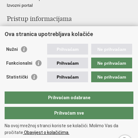
Izvozni portal
Pristup informacijama
Službenica za informiranje
Ova stranica upotrebljava kolačiće
Izjava o pristupačnosti
Pravo na pristup informacijama
Ravnopravnost spolova u MORH-u i OSRH
Nužni
Prihvaćam
Ne prihvaćam
Javna nabava
Funkcionalni
Prihvaćam
Ne prihvaćam
Važne poveznice
Statistički
Prihvaćam
Ne prihvaćam
Vlada RH
Predsjednik RH
Hrvatski Sabor
Prihvaćam odabrane
Pučki pravobranitelj
Prihvaćam sve
Povratak na vrh
Na ovoj mrežnoj stranci koriste se kolačići. Molimo Vas da
Copyright © 2026 Ministarstvo obrane Republike Hrvatske.
Uvjeti
pročitate
Obavijest o kolačićima.
korištenja
.