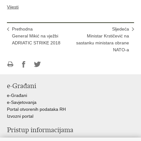
Vijesti
Prethodna
Sljedeća
General Mikić na vježbi
Ministar Krstičević na
ADRIATIC STRIKE 2018
sastanku ministara obrane
NATO-a
Ispiši
Podijeli
Podijeli
stranicu
na
na
e-Građani
Facebooku
Twitteru
e-Građani
e-Savjetovanja
Portal otvorenih podataka RH
Izvozni portal
Pristup informacijama
Službenica za informiranje