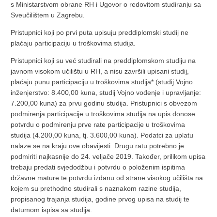
s Ministarstvom obrane RH i Ugovor o redovitom studiranju sa
Sveučilištem u Zagrebu.
Pristupnici koji po prvi puta upisuju preddiplomski studij ne
plaćaju participaciju u troškovima studija.
Pristupnici koji su već studirali na preddiplomskom studiju na
javnom visokom učilištu u RH, a nisu završili upisani studij,
plaćaju punu participaciju u troškovima studija* (studij Vojno
inženjerstvo: 8.400,00 kuna, studij Vojno vođenje i upravljanje:
7.200,00 kuna) za prvu godinu studija. Pristupnici s obvezom
podmirenja participacije u troškovima studija na upis donose
potvrdu o podmirenju prve rate participacije u troškovima
studija (4.200,00 kuna, tj. 3.600,00 kuna). Podatci za uplatu
nalaze se na kraju ove obavijesti. Drugu ratu potrebno je
podmiriti najkasnije do 24. veljače 2019. Također, prilikom upisa
trebaju predati svjedodžbu i potvrdu o položenim ispitima
državne mature te potvrdu izdanu od strane visokog učilišta na
kojem su prethodno studirali s naznakom razine studija,
propisanog trajanja studija, godine prvog upisa na studij te
datumom ispisa sa studija.