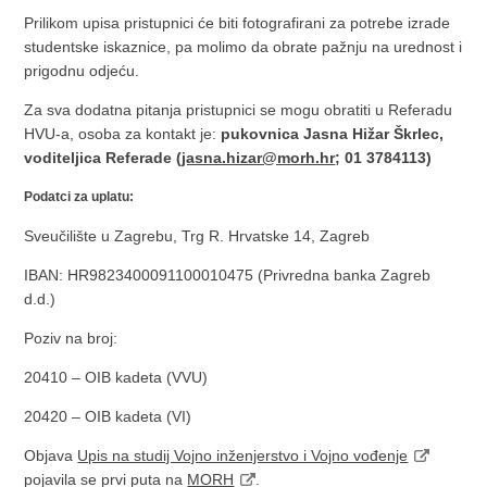
Prilikom upisa pristupnici će biti fotografirani za potrebe izrade
studentske iskaznice, pa molimo da obrate pažnju na urednost i
prigodnu odjeću.
Za sva dodatna pitanja pristupnici se mogu obratiti u Referadu
HVU-a, osoba za kontakt je:
pukovnica Jasna Hižar Škrlec,
voditeljica Referade (
jasna.hizar@morh.hr
; 01 3784113)
Podatci za uplatu:
Sveučilište u Zagrebu, Trg R. Hrvatske 14, Zagreb
IBAN: HR9823400091100010475 (Privredna banka Zagreb
d.d.)
Poziv na broj:
20410 – OIB kadeta (VVU)
20420 – OIB kadeta (VI)
Objava
Upis na studij Vojno inženjerstvo i Vojno vođenje
pojavila se prvi puta na
MORH
.