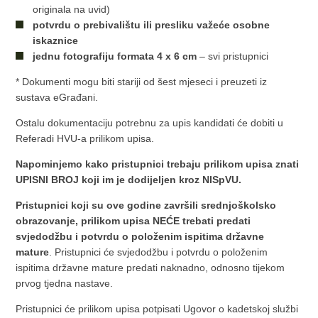
originala na uvid)
potvrdu o prebivalištu ili presliku važeće osobne
iskaznice
jednu fotografiju formata 4 x 6 cm
– svi pristupnici
* Dokumenti mogu biti stariji od šest mjeseci i preuzeti iz
sustava eGrađani.
Ostalu dokumentaciju potrebnu za upis kandidati će dobiti u
Referadi HVU-a prilikom upisa.
Napominjemo kako pristupnici trebaju prilikom upisa znati
UPISNI BROJ koji im je dodijeljen kroz NISpVU.
Pristupnici koji su ove godine završili srednjoškolsko
obrazovanje, prilikom upisa NEĆE trebati predati
svjedodžbu i potvrdu o položenim ispitima državne
mature
. Pristupnici će svjedodžbu i potvrdu o položenim
ispitima državne mature predati naknadno, odnosno tijekom
prvog tjedna nastave.
Pristupnici će prilikom upisa potpisati Ugovor o kadetskoj službi