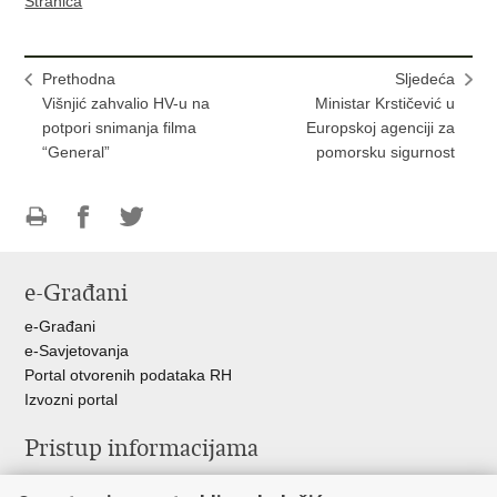
Stranica
Prethodna
Sljedeća
Višnjić zahvalio HV-u na
Ministar Krstičević u
potpori snimanja filma
Europskoj agenciji za
“General”
pomorsku sigurnost
Ispiši
Podijeli
Podijeli
stranicu
na
na
e-Građani
Facebooku
Twitteru
e-Građani
e-Savjetovanja
Portal otvorenih podataka RH
Izvozni portal
Pristup informacijama
Službenica za informiranje