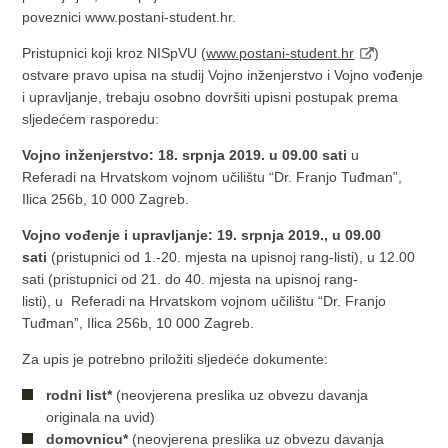
poveznici www.postani-student.hr.
Pristupnici koji kroz NISpVU (
www.postani-student.hr
)
ostvare pravo upisa na studij Vojno inženjerstvo i Vojno vođenje
i upravljanje, trebaju osobno dovršiti upisni postupak prema
sljedećem rasporedu:
Vojno inženjerstvo: 18. srpnja 2019. u 09.00 sati
u
Referadi na Hrvatskom vojnom učilištu “Dr. Franjo Tuđman”,
Ilica 256b, 10 000 Zagreb.
Vojno vođenje i upravljanje: 19. srpnja 2019., u 09.00
sati
(pristupnici od 1.-20. mjesta na upisnoj rang-listi), u 12.00
sati (pristupnici od 21. do 40. mjesta na upisnoj rang-
listi), u Referadi na Hrvatskom vojnom učilištu “Dr. Franjo
Tuđman”, Ilica 256b, 10 000 Zagreb.
Za upis je potrebno priložiti sljedeće dokumente:
rodni list*
(neovjerena preslika uz obvezu davanja
originala na uvid)
domovnicu*
(neovjerena preslika uz obvezu davanja