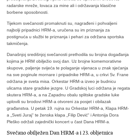
radarske mreže, lovaca za mine ali i održavanja klasične
borbene sposobnosti.
Tijekom svečanosti promaknuti su, nagrađeni i pohvaljeni
najbolji pripadnici HRM-a, uručena su im priznanja za
postignuća u službi te priznanja i pehari za održana sportska
takmičenja.
Današnjoj središnjoj svečanosti prethodila su brojna događanja
kojima je HRM obilježio svoj dan. Uz brojne komemorativne
skupove, paljenje svijeća te polaganje vijenaca u znak sjećanja
na sve poginule mornare i pripadnike HRM-a, u crkvi Sv. Frane
održana je sveta misa. Orkestar HRM-a izveo je budnicu
ulicama stare gradske jezgre. U Gradskoj luci održana je regata
skutera HRM-a, a na Zapadnu obalu splitske gradske luke
uplovili su brodovi HRM-a otvoreni za posjet i obilazak
građanstva. U petak 19. rujna su Orkestar HRM-a, Klapa HRM-
a „Sveti Juraj“ te ženska klapa „Filip Dević“ i Antonija Dora
Pleško održali zajednički koncert u čast Dana HRM-a.
Svečano obilježen Dan HRM-a i 23. obljetnica