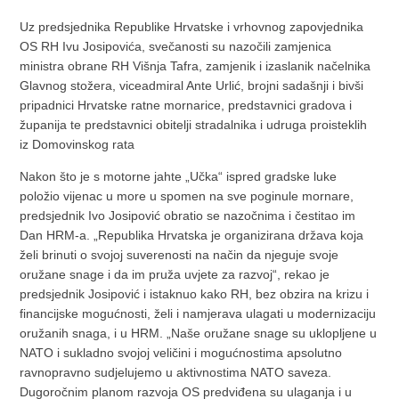
Uz predsjednika Republike Hrvatske i vrhovnog zapovjednika
OS RH Ivu Josipovića, svečanosti su nazočili zamjenica
ministra obrane RH Višnja Tafra, zamjenik i izaslanik načelnika
Glavnog stožera, viceadmiral Ante Urlić, brojni sadašnji i bivši
pripadnici Hrvatske ratne mornarice, predstavnici gradova i
županija te predstavnici obitelji stradalnika i udruga proisteklih
iz Domovinskog rata
Nakon što je s motorne jahte „Učka“ ispred gradske luke
položio vijenac u more u spomen na sve poginule mornare,
predsjednik Ivo Josipović obratio se nazočnima i čestitao im
Dan HRM-a. „Republika Hrvatska je organizirana država koja
želi brinuti o svojoj suverenosti na način da njeguje svoje
oružane snage i da im pruža uvjete za razvoj“, rekao je
predsjednik Josipović i istaknuo kako RH, bez obzira na krizu i
financijske mogućnosti, želi i namjerava ulagati u modernizaciju
oružanih snaga, i u HRM. „Naše oružane snage su uklopljene u
NATO i sukladno svojoj veličini i mogućnostima apsolutno
ravnopravno sudjelujemo u aktivnostima NATO saveza.
Dugoročnim planom razvoja OS predviđena su ulaganja i u