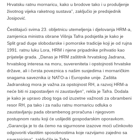
Hrvatsku ratnu mornaricu, kako u brodove tako i u produljenje
životnog vijeka raketnog sustava“, zaključio je predsjednik
Josipović.
Čestitajući svima 23. obljetnicu utemeljenja i djelovanja HRM-a,
zamjenica ministra obrane Višnja Tafra podsjetila je kako je
Split grad duge slobodarske i pomorske tradicije koji je od rujna
1991. ratnu luku Lora, HRM i njene pripadnike prihvatio kao
prijatelje grada. „Danas je HRM zaštitnik hrvatskog Jadrana,
hrvatskog interesa na moru, suvereniteta i opstojnosti hrvatske
države, ali i čvrsta poveznica s našim susjedima i mornaričkim
snagama saveznika iz NATO-a i Europske unije. Zaštita
Jadranskog mora je važna za opstojnost RH, a razvoj HRM-a
neće biti ni zapostavljen ni zaustavljen“, rekla je Tafra. Dodala
je kako je upravo zbog toga od izuzetne važnosti za obrambeni
resor RH, pa tako i za našu ratnu mornaricu odluka o
zaustavljanju pada obrambenog proračuna i njegovom
postupnom rastu koji će uslijediti gospodarskim oporavkom.
„Garancija je to da ćemo na sigurnosne izazove moći učinkovito
odgovoriti vlastitim sposobnostima koje razvijamo zajedno sa
saveznicima“, zaključila je Tafra.