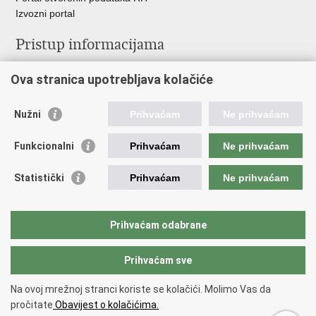
Izvozni portal
Pristup informacijama
Službenica za informiranje
Ova stranica upotrebljava kolačiće
Izjava o pristupačnosti
Pravo na pristup informacijama
Ravnopravnost spolova u MORH-u i OSRH
Nužni
Prihvaćam
Ne prihvaćam
Javna nabava
Funkcionalni
Prihvaćam
Ne prihvaćam
Važne poveznice
Statistički
Prihvaćam
Ne prihvaćam
Vlada RH
Predsjednik RH
Hrvatski Sabor
Prihvaćam odabrane
Pučki pravobranitelj
Prihvaćam sve
Povratak na vrh
Na ovoj mrežnoj stranci koriste se kolačići. Molimo Vas da
Copyright © 2026 Ministarstvo obrane Republike Hrvatske.
Uvjeti
pročitate
Obavijest o kolačićima.
korištenja
.