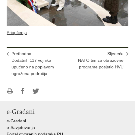
Priopćenja
Prethodna
Sljedeća
Dodatnih 117 vojnika
NATO tim za obrazovne
upućeno na poplavom
programe posjetio HVU
ugrožena područja
Ispiši
Podijeli
Podijeli
stranicu
na
na
e-Građani
Facebooku
Twitteru
e-Građani
e-Savjetovanja
Portal otvorenih podataka RH