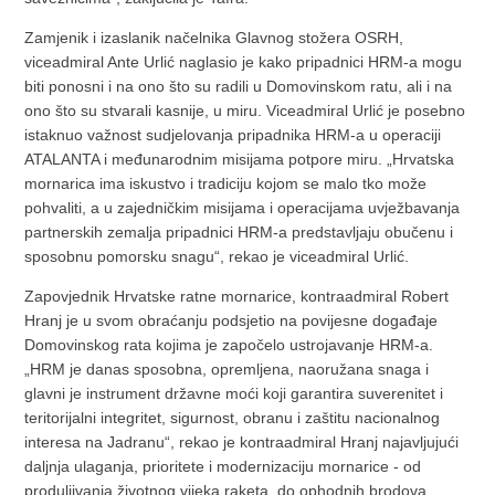
Zamjenik i izaslanik načelnika Glavnog stožera OSRH,
viceadmiral Ante Urlić naglasio je kako pripadnici HRM-a mogu
biti ponosni i na ono što su radili u Domovinskom ratu, ali i na
ono što su stvarali kasnije, u miru. Viceadmiral Urlić je posebno
istaknuo važnost sudjelovanja pripadnika HRM-a u operaciji
ATALANTA i međunarodnim misijama potpore miru. „Hrvatska
mornarica ima iskustvo i tradiciju kojom se malo tko može
pohvaliti, a u zajedničkim misijama i operacijama uvježbavanja
partnerskih zemalja pripadnici HRM-a predstavljaju obučenu i
sposobnu pomorsku snagu“, rekao je viceadmiral Urlić.
Zapovjednik Hrvatske ratne mornarice, kontraadmiral Robert
Hranj je u svom obraćanju podsjetio na povijesne događaje
Domovinskog rata kojima je započelo ustrojavanje HRM-a.
„HRM je danas sposobna, opremljena, naoružana snaga i
glavni je instrument državne moći koji garantira suverenitet i
teritorijalni integritet, sigurnost, obranu i zaštitu nacionalnog
interesa na Jadranu“, rekao je kontraadmiral Hranj najavljujući
daljnja ulaganja, prioritete i modernizaciju mornarice - od
produljivanja životnog vijeka raketa, do ophodnih brodova,