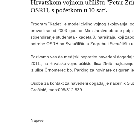
Hrvatskom vojnom učilištu "Petar Zrins
OSRH, s početkom u 10 sati.
Program "Kadet" je model civilno vojnog školovanja, o
provodi se od 2003. godine. Ministarstvo obrane potp
stipendiranje studenata - kadeta 9. naraštaja, koji za
potrebe OSRH na Sveučilištu u Zagrebu i Sveučilištu u 
Pozivamo vas da medijski popratite navedeni događaj 
2011., na Hrvatsko vojno učilište, Ilica 256b najkasnije 
iz ulice Črnomerec bb. Parking za novinare osiguran je 
Osoba za kontakt za navedeni događaj je načelnik Sl
Grošinić, mob:098/312 839.
Najave