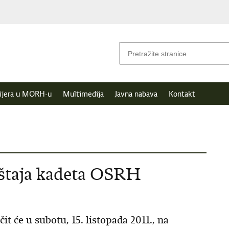
ijera u MORH-u
Multimedija
Javna nabava
Kontakt
aštaja kadeta OSRH
t će u subotu, 15. listopada 2011., na