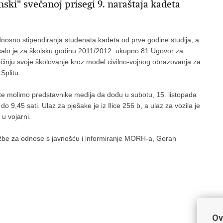
ki" svečanoj prisegi 9. naraštaja kadeta
dnosno stipendiranja studenata kadeta od prve godine studija, a
isalo je za školsku godinu 2011/2012. ukupno 81 Ugovor za
počinju svoje školovanje kroz model civilno-vojnog obrazovanja za
Splitu.
te molimo predstavnike medija da dođu u subotu, 15. listopada
do 9,45 sati. Ulaz za pješake je iz Ilice 256 b, a ulaz za vozila je
u vojarni.
užbe za odnose s javnošću i informiranje MORH-a, Goran
Ov