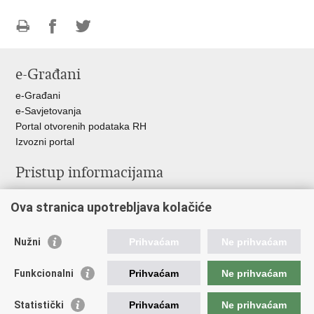
Ispiši
Podijeli
Podijeli
stranicu
na
na
e-Građani
Facebooku
Twitteru
e-Građani
e-Savjetovanja
Portal otvorenih podataka RH
Izvozni portal
Pristup informacijama
Službenica za informiranje
Ova stranica upotrebljava kolačiće
Izjava o pristupačnosti
Pravo na pristup informacijama
Ravnopravnost spolova u MORH-u i OSRH
Nužni
Prihvaćam
Ne prihvaćam
Javna nabava
Funkcionalni
Prihvaćam
Ne prihvaćam
Važne poveznice
Statistički
Prihvaćam
Ne prihvaćam
Vlada RH