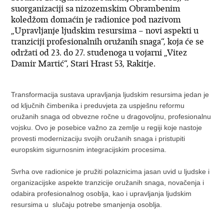
suorganizaciji sa nizozemskim Obrambenim
koledžom domaćin je radionice pod nazivom
„Upravljanje ljudskim resursima – novi aspekti u
tranziciji profesionalnih oružanih snaga“, koja će se
održati od 23. do 27. studenoga u vojarni „Vitez
Damir Martić“, Stari Hrast 53, Rakitje.
Transformacija sustava upravljanja ljudskim resursima jedan je
od ključnih čimbenika i preduvjeta za uspješnu reformu
oružanih snaga od obvezne ročne u dragovoljnu, profesionalnu
vojsku. Ovo je posebice važno za zemlje u regiji koje nastoje
provesti modernizaciju svojih oružanih snaga i pristupiti
europskim sigurnosnim integracijskim procesima.
Svrha ove radionice je pružiti polaznicima jasan uvid u ljudske i
organizacijske aspekte tranzicije oružanih snaga, novačenja i
odabira profesionalnog osoblja, kao i upravljanja ljudskim
resursima u slučaju potrebe smanjenja osoblja.