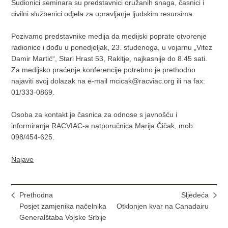
Sudionici seminara su predstavnici oružanih snaga, časnici i
civilni službenici odjela za upravljanje ljudskim resursima.
Pozivamo predstavnike medija da medijski poprate otvorenje
radionice i dođu u ponedjeljak, 23. studenoga, u vojarnu „Vitez
Damir Martić“, Stari Hrast 53, Rakitje, najkasnije do 8.45 sati.
Za medijsko praćenje konferencije potrebno je prethodno
najaviti svoj dolazak na e-mail mcicak@racviac.org ili na fax:
01/333-0869.
Osoba za kontakt je časnica za odnose s javnošću i
informiranje RACVIAC-a natporučnica Marija Čičak, mob:
098/454-625.
Najave
Prethodna
Sljedeća
Posjet zamjenika načelnika
Otklonjen kvar na Canadairu
Generalštaba Vojske Srbije