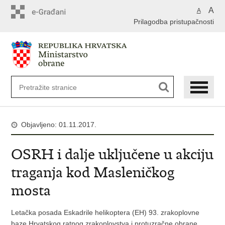
A
A
Prilagodba pristupačnosti
Objavljeno: 01.11.2017.
OSRH i dalje uključene u akciju
traganja kod Masleničkog
mosta
Letačka posada Eskadrile helikoptera (EH) 93. zrakoplovne
baze Hrvatskog ratnog zrakoplovstva i protuzračne obrane