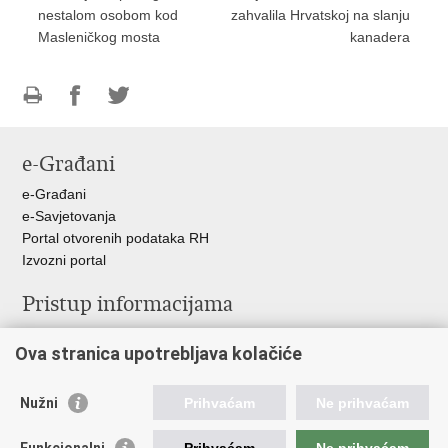
nestalom osobom kod
zahvalila Hrvatskoj na slanju
Masleničkog mosta
kanadera
Ispiši
Podijeli
Podijeli
stranicu
na
na
e-Građani
Facebooku
Twitteru
e-Građani
e-Savjetovanja
Portal otvorenih podataka RH
Izvozni portal
Pristup informacijama
Službenica za informiranje
Ova stranica upotrebljava kolačiće
Izjava o pristupačnosti
Pravo na pristup informacijama
Ravnopravnost spolova u MORH-u i OSRH
Nužni
Prihvaćam
Ne prihvaćam
Javna nabava
Funkcionalni
Prihvaćam
Ne prihvaćam