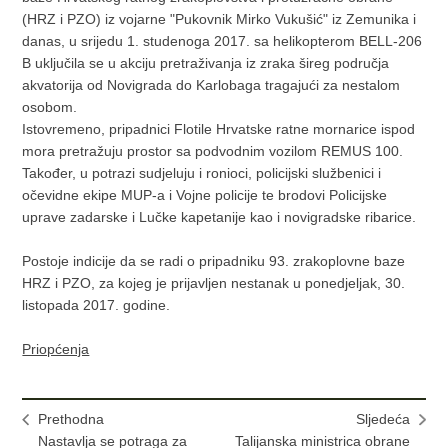
(HRZ i PZO) iz vojarne "Pukovnik Mirko Vukušić" iz Zemunika i
danas, u srijedu 1. studenoga 2017. sa helikopterom BELL-206
B uključila se u akciju pretraživanja iz zraka šireg područja
akvatorija od Novigrada do Karlobaga tragajući za nestalom
osobom.
Istovremeno, pripadnici Flotile Hrvatske ratne mornarice ispod
mora pretražuju prostor sa podvodnim vozilom REMUS 100.
Također, u potrazi sudjeluju i ronioci, policijski službenici i
očevidne ekipe MUP-a i Vojne policije te brodovi Policijske
uprave zadarske i Lučke kapetanije kao i novigradske ribarice.
Postoje indicije da se radi o pripadniku 93. zrakoplovne baze
HRZ i PZO, za kojeg je prijavljen nestanak u ponedjeljak, 30.
listopada 2017. godine.
Priopćenja
Prethodna
Sljedeća
Nastavlja se potraga za
Talijanska ministrica obrane