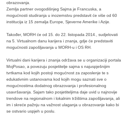
obrazovanja.
Zemlja partner ovogodišnjeg Sajma je Francuska, a
mogućnosti studiranja u inozemstvu predstavit će više od 60
institucija iz 15 zemalja Europe, Sjeverne Amerike i Azije.
Također, MORH će od 15. do 22. listopada 2014., sudjelovati
na 5. Virtualnom danu karijera i znanja, gdje će predstaviti
mogućnosti zapošljavanja u MORH-u i OS RH.
Virtualni dani karijera i znanja održava se u organizaciji portala
MojPosao, a povezuju posjetitelje sajma s najuspješnijim
tvrtkama kod kojih postoji mogućnost za zaposlenje te s
edukativnim ustanovama kod kojih mogu saznati sve o
mogućnostima dodatnog obrazovanja i profesionalnog
usavršavanja. Sajam tako posjetiteljima daje uvid u najnovije
trendove na regionalnom i lokalnim tržištima zapošljavanja, ali
im i skreće pažnju na važnost ulaganja u obrazovanje kako bi
se ostvario uspjeh u poslu.