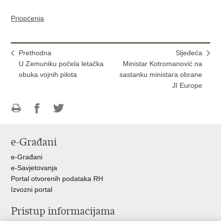
Priopćenja
Prethodna
Sljedeća
U Zemuniku počela letačka
Ministar Kotromanović na
obuka vojnih pilota
sastanku ministara obrane
JI Europe
Ispiši
Podijeli
Podijeli
stranicu
na
na
e-Građani
Facebooku
Twitteru
e-Građani
e-Savjetovanja
Portal otvorenih podataka RH
Izvozni portal
Pristup informacijama