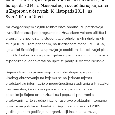
listopada 2014., u Nacionalnoj i sveučilišnoj knjižnici
u Zagrebu i u četvrtak, 16. listopada 2014., na
Sveučilištu u Rijeci.
Na ovogodišnjem Sajmu Ministarstvo obrane RH predstavlja
sveučilišne studijske programe na Hrvatskom vojnom učilištu i
programe stipendiranja studenata prediplomskih i diplomskih
studija u RH. Tom prigodom, na izložbenom štandu MORH-a,
djelatnici Središnjice za upravljanje osobljem, kadeti i vojni piloti
u OS RH informirat će potencijalne stipendiste o mogućnostima
stipendiranja, odgovarati na upite te podijeliti vlastita iskustva.
Sajam stipendija je središnji nacionalni događaj u području
visokog obrazovanja na kojemu se na jednom mjestu
predstavljaju informacije o mogućnostima studiranja u Hrvatskoj
i inozemstvu, kao i o mogućnostima stipendiranja. Za
posjetitelje Sajma organizirani su i popratni programi s
predavanjima, te stručne i javne rasprave o aktualnim temama
obrazovne politike u Hrvatskoj. Sajam se održava od 2005.
godine jednom godišnje, u organizaciji Instituta za razvoj