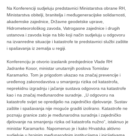
Na Konferenciji sudjeluju predstavnici Ministarstva obrane RH,
Ministarstva obitelji, branitelja i međugeneracijske solidarnosti,
akademske zajednice, Državne geodetske uprave,
Hidrometeorološkog zavoda, Vatrogasne zajednice i drugih
ustanova i zavoda koje na bilo koji način sudjeluju u odgovoru
na izvanredne situacije i katastrofe te predstavnici službi zaštite
i spašavanja iz zemalja u regiji.
Konferenciju je otvorio izaslanik predsjednice Vlade RH
Jadranke Kosor, ministar unutarnjih poslova Tomislav
Karamarko. Tom je prigodom ukazao na značaj prevencije i
uređenog zakonodavstva u smanjenju rizika od katastrofa,
neprekidnu izgradnju i jačanje sustava odgovora na katastrofe
kao i na značaj međunarodne suradnje. „U odgovoru na
katastrofe svijet se opredijelio na zajedničko djelovanje. Sustav
zaštite i spašavanja nije moguće graditi izolirano. Katastrofe ne
poznaju granice zato je međunarodna suradnja i zajedničko
djelovanje na smanjenju rizika od katastrofa nužno“, istaknuo je
ministar Karamarko. Napomenuo je i kako Hrvatska aktivno
sudjeluje u brojnim međunarodnim institucijama i inicijativama