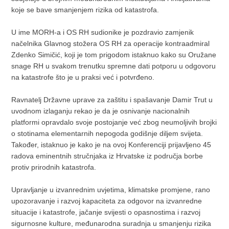
koje se bave smanjenjem rizika od katastrofa.
U ime MORH-a i OS RH sudionike je pozdravio zamjenik
načelnika Glavnog stožera OS RH za operacije kontraadmiral
Zdenko Simičić, koji je tom prigodom istaknuo kako su Oružane
snage RH u svakom trenutku spremne dati potporu u odgovoru
na katastrofe što je u praksi već i potvrđeno.
Ravnatelj Državne uprave za zaštitu i spašavanje Damir Trut u
uvodnom izlaganju rekao je da je osnivanje nacionalnih
platformi opravdalo svoje postojanje već zbog neumoljivih brojki
o stotinama elementarnih nepogoda godišnje diljem svijeta.
Također, istaknuo je kako je na ovoj Konferenciji prijavljeno 45
radova eminentnih stručnjaka iz Hrvatske iz područja borbe
protiv prirodnih katastrofa.
Upravljanje u izvanrednim uvjetima, klimatske promjene, rano
upozoravanje i razvoj kapaciteta za odgovor na izvanredne
situacije i katastrofe, jačanje svijesti o opasnostima i razvoj
sigurnosne kulture, međunarodna suradnja u smanjenju rizika