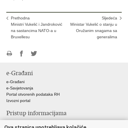
Prethodna
Sljedeća
Ministri Vukelić i Jandroković
Ministar Vukelić o stanju u
na sastancima NATO-a u
Oružanim snagama sa
Bruxellesu
generalima
Ispiši
Podijeli
Podijeli
stranicu
na
na
e-Građani
Facebooku
Twitteru
e-Građani
e-Savjetovanja
Portal otvorenih podataka RH
Izvozni portal
Pristup informacijama
Službenica za informiranje
Ova stranica upotrebljava kolačiće
Izjava o pristupačnosti