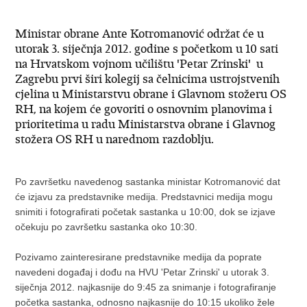
Ministar obrane Ante Kotromanović održat će u
utorak 3. siječnja 2012. godine s početkom u 10 sati
na Hrvatskom vojnom učilištu 'Petar Zrinski' u
Zagrebu prvi širi kolegij sa čelnicima ustrojstvenih
cjelina u Ministarstvu obrane i Glavnom stožeru OS
RH, na kojem će govoriti o osnovnim planovima i
prioritetima u radu Ministarstva obrane i Glavnog
stožera OS RH u narednom razdoblju.
Po završetku navedenog sastanka ministar Kotromanović dat
će izjavu za predstavnike medija. Predstavnici medija mogu
snimiti i fotografirati početak sastanka u 10:00, dok se izjave
očekuju po završetku sastanka oko 10:30.
Pozivamo zainteresirane predstavnike medija da poprate
navedeni događaj i dođu na HVU 'Petar Zrinski' u utorak 3.
siječnja 2012. najkasnije do 9:45 za snimanje i fotografiranje
početka sastanka, odnosno najkasnije do 10:15 ukoliko žele