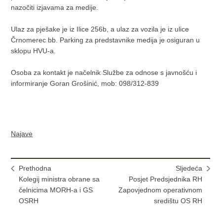
nazočiti izjavama za medije.
Ulaz za pješake je iz Ilice 256b, a ulaz za vozila je iz ulice
Črnomerec bb. Parking za predstavnike medija je osiguran u
sklopu HVU-a.
Osoba za kontakt je načelnik Službe za odnose s javnošću i
informiranje Goran Grošinić, mob: 098/312-839
Najave
Prethodna
Sljedeća
Kolegij ministra obrane sa
Posjet Predsjednika RH
čelnicima MORH-a i GS
Zapovjednom operativnom
OSRH
središtu OS RH