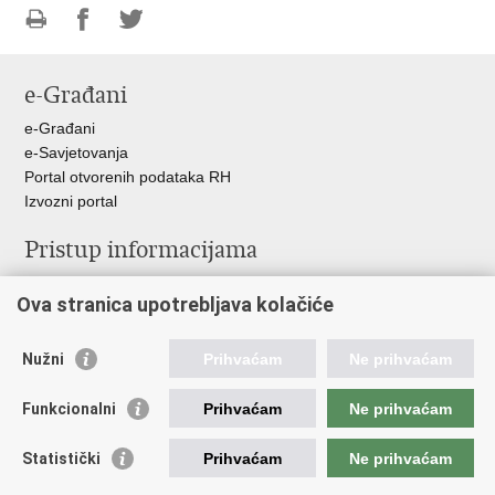
Ispiši
Podijeli
Podijeli
stranicu
na
na
e-Građani
Facebooku
Twitteru
e-Građani
e-Savjetovanja
Portal otvorenih podataka RH
Izvozni portal
Pristup informacijama
Službenica za informiranje
Ova stranica upotrebljava kolačiće
Izjava o pristupačnosti
Pravo na pristup informacijama
Ravnopravnost spolova u MORH-u i OSRH
Nužni
Prihvaćam
Ne prihvaćam
Javna nabava
Funkcionalni
Prihvaćam
Ne prihvaćam
Važne poveznice
Statistički
Prihvaćam
Ne prihvaćam
Vlada RH
Predsjednik RH