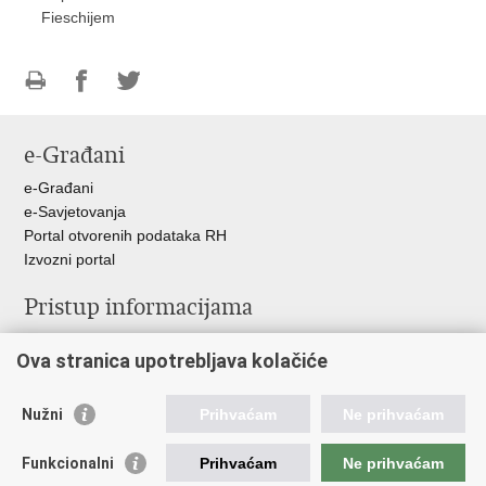
Fieschijem
Ispiši
Podijeli
Podijeli
stranicu
na
na
e-Građani
Facebooku
Twitteru
e-Građani
e-Savjetovanja
Portal otvorenih podataka RH
Izvozni portal
Pristup informacijama
Službenica za informiranje
Ova stranica upotrebljava kolačiće
Izjava o pristupačnosti
Pravo na pristup informacijama
Ravnopravnost spolova u MORH-u i OSRH
Nužni
Prihvaćam
Ne prihvaćam
Javna nabava
Funkcionalni
Prihvaćam
Ne prihvaćam
Važne poveznice