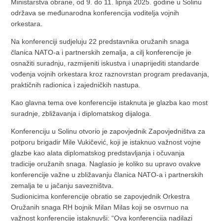
Ministarstva obrane, od 9. do 11. lipnja 2025. godine u Solinu
održava se međunarodna konferencija voditelja vojnih
orkestara.
Na konferenciji sudjeluju 22 predstavnika oružanih snaga
članica NATO-a i partnerskih zemalja, a cilj konferencije je
osnažiti suradnju, razmijeniti iskustva i unaprijediti standarde
vođenja vojnih orkestara kroz raznovrstan program predavanja,
praktičnih radionica i zajedničkih nastupa.
Kao glavna tema ove konferencije istaknuta je glazba kao most
suradnje, zbližavanja i diplomatskog dijaloga.
Konferenciju u Solinu otvorio je zapovjednik Zapovjedništva za
potporu brigadir Mile Vukičević, koji je istaknuo važnost vojne
glazbe kao alata diplomatskog predstavljanja i očuvanja
tradicije oružanih snaga. Naglasio je koliko su upravo ovakve
konferencije važne u zbližavanju članica NATO-a i partnerskih
zemalja te u jačanju savezništva.
Sudionicima konferencije obratio se zapovjednik Orkestra
Oružanih snaga RH bojnik Milan Milas koji se osvrnuo na
važnost konferencije istaknuvši: “Ova konferencija nadilazi