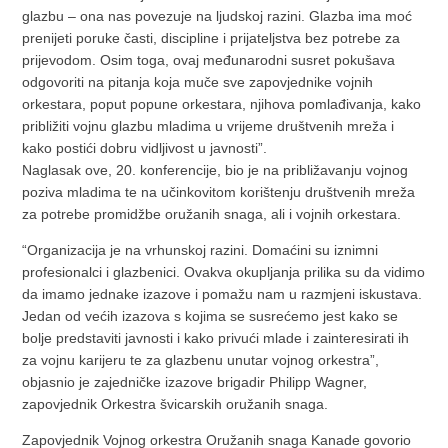
glazbu – ona nas povezuje na ljudskoj razini. Glazba ima moć
prenijeti poruke časti, discipline i prijateljstva bez potrebe za
prijevodom. Osim toga, ovaj međunarodni susret pokušava
odgovoriti na pitanja koja muče sve zapovjednike vojnih
orkestara, poput popune orkestara, njihova pomlađivanja, kako
približiti vojnu glazbu mladima u vrijeme društvenih mreža i
kako postići dobru vidljivost u javnosti”.
Naglasak ove, 20. konferencije, bio je na približavanju vojnog
poziva mladima te na učinkovitom korištenju društvenih mreža
za potrebe promidžbe oružanih snaga, ali i vojnih orkestara.
“Organizacija je na vrhunskoj razini. Domaćini su iznimni
profesionalci i glazbenici. Ovakva okupljanja prilika su da vidimo
da imamo jednake izazove i pomažu nam u razmjeni iskustava.
Jedan od većih izazova s kojima se susrećemo jest kako se
bolje predstaviti javnosti i kako privući mlade i zainteresirati ih
za vojnu karijeru te za glazbenu unutar vojnog orkestra”,
objasnio je zajedničke izazove brigadir Philipp Wagner,
zapovjednik Orkestra švicarskih oružanih snaga.
Zapovjednik Vojnog orkestra Oružanih snaga Kanade govorio