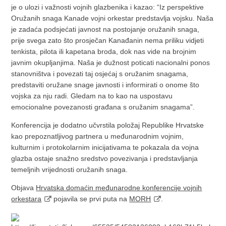
je o ulozi i važnosti vojnih glazbenika i kazao: “Iz perspektive
Oružanih snaga Kanade vojni orkestar predstavlja vojsku. Naša
je zadaća podsjećati javnost na postojanje oružanih snaga,
prije svega zato što prosječan Kanađanin nema priliku vidjeti
tenkista, pilota ili kapetana broda, dok nas vide na brojnim
javnim okupljanjima. Naša je dužnost poticati nacionalni ponos
stanovništva i povezati taj osjećaj s oružanim snagama,
predstaviti oružane snage javnosti i informirati o onome što
vojska za nju radi. Gledam na to kao na uspostavu
emocionalne povezanosti građana s oružanim snagama”.
Konferencija je dodatno učvrstila položaj Republike Hrvatske
kao prepoznatljivog partnera u međunarodnim vojnim,
kulturnim i protokolarnim inicijativama te pokazala da vojna
glazba ostaje snažno sredstvo povezivanja i predstavljanja
temeljnih vrijednosti oružanih snaga.
Objava
Hrvatska domaćin međunarodne konferencije vojnih
orkestara
pojavila se prvi puta na
MORH
.