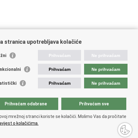
a stranica upotrebljava kolačiće
žni
Prihvaćam
Ne prihvaćam
nkcionalni
Prihvaćam
Ne prihvaćam
ažne poveznice
atistički
Prihvaćam
Ne prihvaćam
ada RH
dsjednik RH
Prihvaćam odabrane
Prihvaćam sve
atski Sabor
ki pravobranitelj
ovoj mrežnoj stranci koriste se kolačići. Molimo Vas da pročitate
vijest o kolačićima.