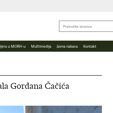
ijera u MORH-u
Multimedija
Javna nabava
Kontakt
ala Gordana Čačića