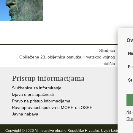
Ov
Sljedeća
Nu
Obilježena 23. obljetnica osnutka Hrvatskog vojnog
učilišta
Fu
Pristup informacijama
V
St
Službenica za informiranje
Vl
Izjava o pristupačnosti
Pre
Pravo na pristup informacijama
Hrv
Ravnopravnost spolova u MORH-u i OSRH
Puč
Na 
Javna nabava
Oba
Copyright © 2026 Ministarstvo obrane Republike Hrvatske.
Uvjeti korištenja
.