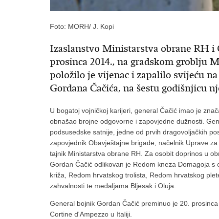
Foto: MORH/ J. Kopi
Izaslanstvo Ministarstva obrane RH i
prosinca 2014., na gradskom groblju Mi
položilo je vijenac i zapalilo svijeću 
Gordana Čačića, na šestu godišnjicu nj
U bogatoj vojničkoj karijeri, general Čačić imao je zn
obnašao brojne odgovorne i zapovjedne dužnosti. Gener
podsusedske satnije, jedne od prvih dragovoljačkih post
zapovjednik Obavještajne brigade, načelnik Uprave za
tajnik Ministarstva obrane RH. Za osobit doprinos u o
Gordan Čačić odlikovan je Redom kneza Domagoja s o
križa, Redom hrvatskog trolista, Redom hrvatskog p
zahvalnosti te medaljama Bljesak i Oluja.
General bojnik Gordan Čačić preminuo je 20. prosinca 
Cortine d'Ampezzo u Italiji.