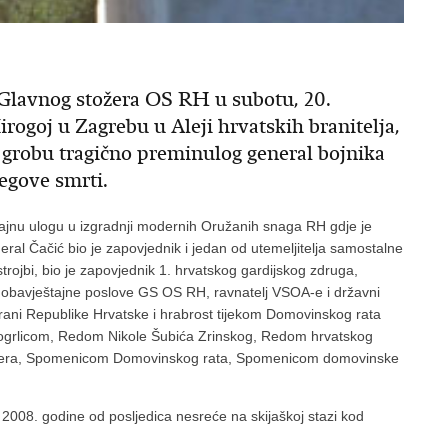
 Glavnog stožera OS RH u subotu, 20.
rogoj u Zagrebu u Aleji hrvatskih branitelja,
na grobu tragično preminulog general bojnika
egove smrti.
ačajnu ulogu u izgradnji modernih Oružanih snaga RH gdje je
al Čačić bio je zapovjednik i jedan od utemeljitelja samostalne
rojbi, bio je zapovjednik 1. hrvatskog gardijskog zdruga,
 obavještajne poslove GS OS RH, ravnatelj VSOA-e i državni
brani Republike Hrvatske i hrabrost tijekom Domovinskog rata
grlicom, Redom Nikole Šubića Zrinskog, Redom hrvatskog
letera, Spomenicom Domovinskog rata, Spomenicom domovinske
2008. godine od posljedica nesreće na skijaškoj stazi kod