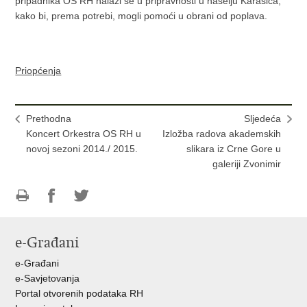
pripadnika OS RH nalazi se u pripravnosti u naselju Karašica,
kako bi, prema potrebi, mogli pomoći u obrani od poplava.
Priopćenja
Prethodna
Sljedeća
Koncert Orkestra OS RH u
Izložba radova akademskih
novoj sezoni 2014./ 2015.
slikara iz Crne Gore u
galeriji Zvonimir
Ispiši
Podijeli
Podijeli
stranicu
na
na
e-Građani
Facebooku
Twitteru
e-Građani
e-Savjetovanja
Portal otvorenih podataka RH