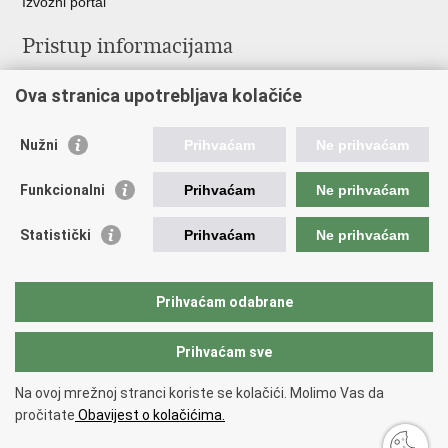
Izvozni portal
Pristup informacijama
Službenica za informiranje
Ova stranica upotrebljava kolačiće
Izjava o pristupačnosti
Pravo na pristup informacijama
Ravnopravnost spolova u MORH-u i OSRH
Nužni
Prihvaćam
Ne prihvaćam
Javna nabava
Funkcionalni
Prihvaćam
Ne prihvaćam
Važne poveznice
Statistički
Prihvaćam
Ne prihvaćam
Vlada RH
Predsjednik RH
Hrvatski Sabor
Prihvaćam odabrane
Pučki pravobranitelj
Prihvaćam sve
Povratak na vrh
Na ovoj mrežnoj stranci koriste se kolačići. Molimo Vas da
Copyright © 2026 Ministarstvo obrane Republike Hrvatske.
Uvjeti
pročitate
Obavijest o kolačićima.
korištenja
.