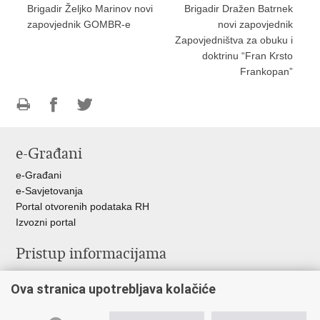
Brigadir Željko Marinov novi
Brigadir Dražen Batrnek
zapovjednik GOMBR-e
novi zapovjednik
Zapovjedništva za obuku i
doktrinu “Fran Krsto
Frankopan”
Ispiši
Podijeli
Podijeli
stranicu
na
na
e-Građani
Facebooku
Twitteru
e-Građani
e-Savjetovanja
Portal otvorenih podataka RH
Izvozni portal
Pristup informacijama
Službenica za informiranje
Ova stranica upotrebljava kolačiće
Izjava o pristupačnosti
Pravo na pristup informacijama