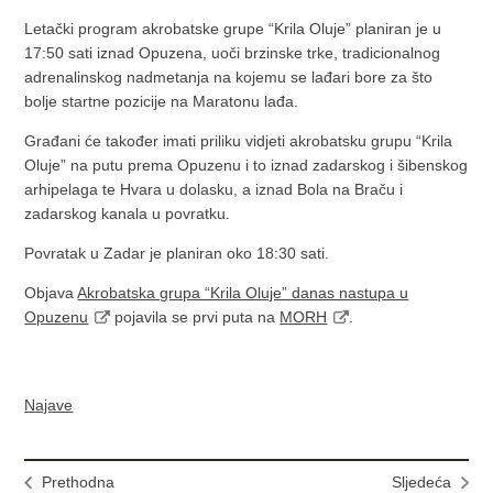
Letački program akrobatske grupe “Krila Oluje” planiran je u
17:50 sati iznad Opuzena, uoči brzinske trke, tradicionalnog
adrenalinskog nadmetanja na kojemu se lađari bore za što
bolje startne pozicije na Maratonu lađa.
Građani će također imati priliku vidjeti akrobatsku grupu “Krila
Oluje” na putu prema Opuzenu i to iznad zadarskog i šibenskog
arhipelaga te Hvara u dolasku, a iznad Bola na Braču i
zadarskog kanala u povratku.
Povratak u Zadar je planiran oko 18:30 sati.
Objava
Akrobatska grupa “Krila Oluje” danas nastupa u
Opuzenu
pojavila se prvi puta na
MORH
.
Najave
Prethodna
Sljedeća