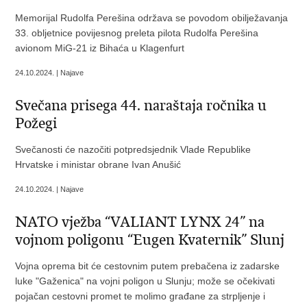
Memorijal Rudolfa Perešina održava se povodom obilježavanja
33. obljetnice povijesnog preleta pilota Rudolfa Perešina
avionom MiG-21 iz Bihaća u Klagenfurt
24.10.2024. | Najave
Svečana prisega 44. naraštaja ročnika u
Požegi
Svečanosti će nazočiti potpredsjednik Vlade Republike
Hrvatske i ministar obrane Ivan Anušić
24.10.2024. | Najave
NATO vježba “VALIANT LYNX 24” na
vojnom poligonu “Eugen Kvaternik” Slunj
Vojna oprema bit će cestovnim putem prebačena iz zadarske
luke "Gaženica" na vojni poligon u Slunju; može se očekivati
pojačan cestovni promet te molimo građane za strpljenje i