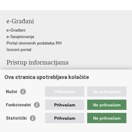
e-Građani
e-Građani
e-Savjetovanja
Portal otvorenih podataka RH
Izvozni portal
Pristup informacijama
Službenica za informiranje
Ova stranica upotrebljava kolačiće
Izjava o pristupačnosti
Pravo na pristup informacijama
Ravnopravnost spolova u MORH-u i OSRH
Nužni
Prihvaćam
Ne prihvaćam
Javna nabava
Funkcionalni
Prihvaćam
Ne prihvaćam
Važne poveznice
Statistički
Prihvaćam
Ne prihvaćam
Vlada RH
Predsjednik RH