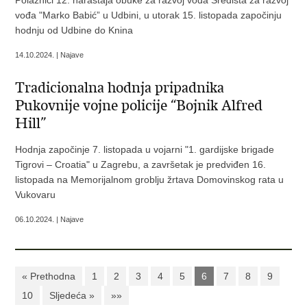
Polaznici 12. naraštaja obuke za razvoj vođa Središta za razvoj
vođa "Marko Babić” u Udbini, u utorak 15. listopada započinju
hodnju od Udbine do Knina
14.10.2024. | Najave
Tradicionalna hodnja pripadnika
Pukovnije vojne policije “Bojnik Alfred
Hill”
Hodnja započinje 7. listopada u vojarni "1. gardijske brigade
Tigrovi – Croatia" u Zagrebu, a završetak je predviđen 16.
listopada na Memorijalnom groblju žrtava Domovinskog rata u
Vukovaru
06.10.2024. | Najave
« Prethodna
1
2
3
4
5
6
7
8
9
10
Sljedeća »
»»