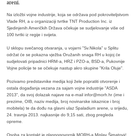
areni.
Na izložbi vojne industrije, koja se održava pod pokroviteljstvom
Vlade RH, a u organizaciji tvrtke TNT Production Inc. iz
Sjedinjenih Američkih Država očekuje se sudjelovanje više od
100 tvrtki iz regije i svijeta.
U sklopu svečanog otvaranja, u vojarni "Sv.Nikola" u Splitu
održat će se pokazna vježba Oružanih snaga RH u kojoj će
sudjelovati pripadnici HRM-a, HRZ i PZO-a, BSD-a, Pukovnije
Vojne policije te se očekuje nastup akro skupine "Krila Oluje".
Pozivamo predstavnike medija koji žele popratiti otvorenje i
ostala događanja vezana za sajam vojne industrije "ASDA
2013", da svoj dolazak najave na e-mail infor@morh.hr (ime i
prezime, OIB, naziv medija, broj novinarske iskaznice i broj
mobitela) te da dođu na glavni ulaz Spaladium arene, u srijedu,
24. travnja 2013. najkasnije do 9,15 sati, zbog pregleda
opreme.
Osoba za kontakt je glasnogovornik MORH-a Mislav Šimatović,