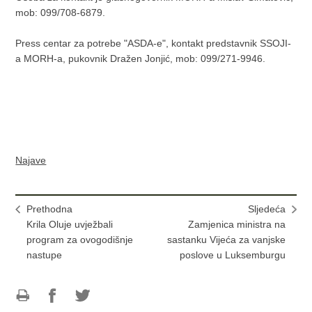
mob: 099/708-6879.
Press centar za potrebe "ASDA-e", kontakt predstavnik SSOJI-
a MORH-a, pukovnik Dražen Jonjić, mob: 099/271-9946.
Najave
Prethodna
Sljedeća
Krila Oluje uvježbali
Zamjenica ministra na
program za ovogodišnje
sastanku Vijeća za vanjske
nastupe
poslove u Luksemburgu
Ispiši
Podijeli
Podijeli