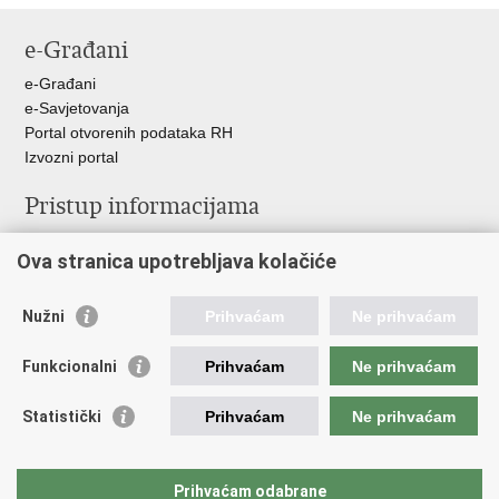
stranicu
na
na
e-Građani
Facebooku
Twitteru
e-Građani
e-Savjetovanja
Portal otvorenih podataka RH
Izvozni portal
Pristup informacijama
Službenica za informiranje
Ova stranica upotrebljava kolačiće
Izjava o pristupačnosti
Pravo na pristup informacijama
Ravnopravnost spolova u MORH-u i OSRH
Nužni
Prihvaćam
Ne prihvaćam
Javna nabava
Funkcionalni
Prihvaćam
Ne prihvaćam
Važne poveznice
Statistički
Prihvaćam
Ne prihvaćam
Vlada RH
Predsjednik RH
Hrvatski Sabor
Prihvaćam odabrane
Pučki pravobranitelj