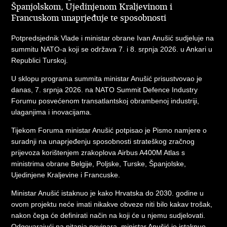
Španjolskom, Ujedinjenom Kraljevinom i
Francuskom unaprjeđuje te sposobnosti
Potpredsjednik Vlade i ministar obrane Ivan Anušić sudjeluje na
summitu NATO-a koji se održava 7. i 8. srpnja 2026. u Ankari u
Republici Turskoj.
U sklopu programa summita ministar Anušić prisustvovao je
danas, 7. srpnja 2026. na NATO Summit Defence Industry
Forumu posvećenom transatlantskoj obrambenoj industriji,
ulaganjima i inovacijama.
Tijekom Foruma ministar Anušić potpisao je Pismo namjere o
suradnji na unaprjeđenju sposobnosti strateškog zračnog
prijevoza korištenjem zrakoplova Airbus A400M Atlas s
ministrima obrane Belgije, Poljske, Turske, Španjolske,
Ujedinjene Kraljevine i Francuske.
Ministar Anušić istaknuo je kako Hrvatska do 2030. godine u
ovom projektu neće imati nikakve obveze niti bilo kakav trošak,
nakon čega će definirati način na koji će u njemu sudjelovati.
Odgovarajući na pitanja novinara, ministar Anušić je istaknuo