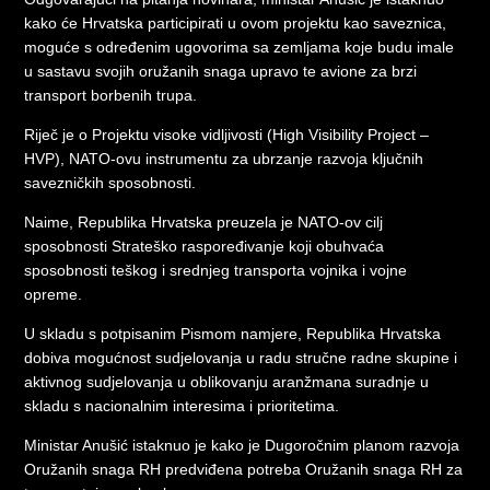
kako će Hrvatska participirati u ovom projektu kao saveznica,
moguće s određenim ugovorima sa zemljama koje budu imale
u sastavu svojih oružanih snaga upravo te avione za brzi
transport borbenih trupa.
Riječ je o Projektu visoke vidljivosti (High Visibility Project –
HVP), NATO-ovu instrumentu za ubrzanje razvoja ključnih
savezničkih sposobnosti.
Naime, Republika Hrvatska preuzela je NATO-ov cilj
sposobnosti Strateško raspoređivanje koji obuhvaća
sposobnosti teškog i srednjeg transporta vojnika i vojne
opreme.
U skladu s potpisanim Pismom namjere, Republika Hrvatska
dobiva mogućnost sudjelovanja u radu stručne radne skupine i
aktivnog sudjelovanja u oblikovanju aranžmana suradnje u
skladu s nacionalnim interesima i prioritetima.
Ministar Anušić istaknuo je kako je Dugoročnim planom razvoja
Oružanih snaga RH predviđena potreba Oružanih snaga RH za