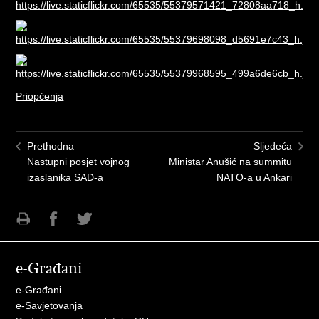
Priopćenja
Prethodna
Sljedeća
Nastupni posjet vojnog
Ministar Anušić na summitu
izaslanika SAD-a
NATO-a u Ankari
Ispiši
Podijeli
Podijeli
stranicu
na
na
e-Građani
Facebooku
Twitteru
e-Građani
e-Savjetovanja