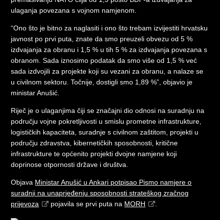
ulaganja povezana s vojnom namjenom.
“Ono što je bitno za naglasiti i ono što trebam izvijestiti hrvatsku
javnost po prvi puta, znate da smo preuzeli obvezu od 5 %
izdvajanja za obranu i 1,5 % u tih 5 % za izdvajanja povezana s
obranom. Sada iznosimo podatak da smo više od 1,5 % već
sada izdvojili za projekte koji su vezani za obranu, a nalaze se
u civilnom sektoru. Točnije, dostigli smo 1,89 %”, objavio je
ministar Anušić.
Riječ je o ulaganjima čiji se značajni dio odnosi na suradnju na
području vojne pokretljivosti u smislu prometne infrastrukture,
logističkih kapaciteta, suradnje s civilnom zaštitom, projekti u
području zdravstva, kibernetičkih sposobnosti, kritične
infrastrukture te općenito projekti dvojne namjene koji
doprinose otpornosti države i društva.
Objava
Ministar Anušić u Ankari potpisao Pismo namjere o
suradnji na unaprjeđenju sposobnosti strateškog zračnog
prijevoza
pojavila se prvi puta na
MORH
.