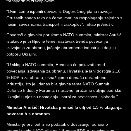
transportnim zrakoplovom.
“Ovim ćemo ispuniti obvezu iz Dugoročnog plana razvoja
Oružanih snaga tako da ćemo imati na raspolaganju zajedno s
našim saveznicima transportni zrakoplov”, rekao je Anušić.
Govoreći o glavnim porukama NATO summita, ministar Anušić
istaknuo je tri ključne teme, nastavak trenda povećanja
izdvajanja za obranu, jačanje obrambene industrije i daljnju
potporu Ukrajini.
“U sklopu NATO summita, Hrvatska će pokazati trend
povećanja izdvajanja za obranu, Hrvatska je lani dostigla 2,10
% BDP-a za obranu, osnažujemo domaću obrambenu
industriju, što je i danas bila glavna tema NATO Summit
Defence Industry Foruma, i naravno, pružamo daljnju podršku
Ukrajini u njezinu nastojanju i borbi za neovisnost i slobodu.”
Ministar Anušić: Hrvatska premašila cilj od 1,5 % ulaganja
povezanih s obranom
Ministar je prvi put iznio podatak o dostizanju, odnosno
premašivanju NATO cilja od 1,5 posto BDP-a izdvajanja za