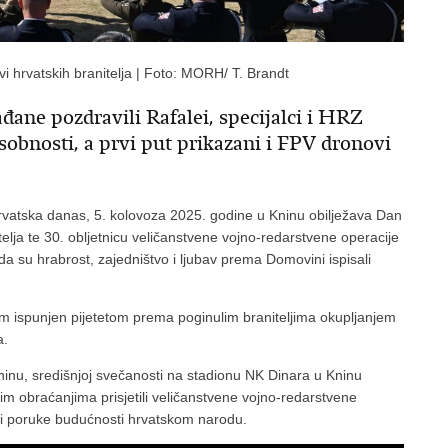
vi hrvatskih branitelja | Foto: MORH/ T. Brandt
đane pozdravili Rafalei, specijalci i HRZ
osobnosti, a prvi put prikazani i FPV dronovi
vatska danas, 5. kolovoza 2025. godine u Kninu obilježava Dan
elja te 30. obljetnicu veličanstvene vojno-redarstvene operacije
kada su hrabrost, zajedništvo i ljubav prema Domovini ispisali
 ispunjen pijetetom prema poginulim braniteljima okupljanjem
a.
inu, središnjoj svečanosti na stadionu NK Dinara u Kninu
ojim obraćanjima prisjetili veličanstvene vojno-redarstvene
ali poruke budućnosti hrvatskom narodu.