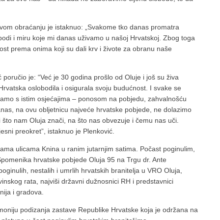
vom obraćanju je istaknuo: „Svakome tko danas promatra
lobodi i miru koje mi danas uživamo u našoj Hrvatskoj. Zbog toga
st prema onima koji su dali krv i živote za obranu naše
oručio je: “Već je 30 godina prošlo od Oluje i još su živa
rvatska oslobodila i osigurala svoju budućnost. I svake se
jamo s istim osjećajima – ponosom na pobjedu, zahvalnošću
anas, na ovu obljetnicu najveće hrvatske pobjede, ne dolazimo
i što nam Oluja znači, na što nas obvezuje i čemu nas uči.
jesni preokret”, istaknuo je Plenković.
ama ulicama Knina u ranim jutarnjim satima. Počast poginulim,
 Spomenika hrvatske pobjede Oluja 95 na Trgu dr. Ante
 poginulih, nestalih i umrlih hrvatskih branitelja u VRO Oluja,
inskog rata, najviši državni dužnosnici RH i predstavnici
ija i gradova.
emoniju podizanja zastave Republike Hrvatske koja je održana na