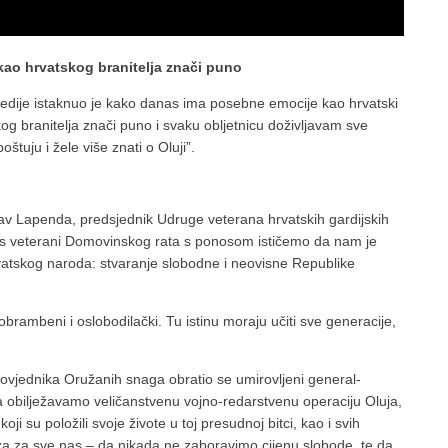
kao hrvatskog branitelja znači puno
 medije istaknuo je kako danas ima posebne emocije kao hrvatski
kog branitelja znači puno i svaku obljetnicu doživljavam sve
štuju i žele više znati o Oluji”.
lav Lapenda, predsjednik Udruge veterana hrvatskih gardijskih
 danas veterani Domovinskog rata s ponosom ističemo da nam je
vatskog naroda: stvaranje slobodne i neovisne Republike
obrambeni i oslobodilački. Tu istinu moraju učiti sve generacije,
ovjednika Oružanih snaga obratio se umirovljeni general-
a obilježavamo veličanstvenu vojno-redarstvenu operaciju Oluja,
 su položili svoje živote u toj presudnoj bitci, kao i svih
za za sve nas – da nikada ne zaboravimo cijenu slobode, te da