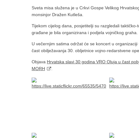
Sveta misa služena je u Crkvi Gospe Velikog Hrvatsko
monsinjor Dražen Kutleša.
Tijekom cijelog dana, posjetitelji su razgledali taktičko
građane je bila organizirana i podjela vojničkog graha.
U večernjim satima održat će se koncert u organizaciji
čast obilježavanja 30. obljetnice vojno-redarstvene ope
Objava
Hrvatska slavi 30 godina VRO Oluja u čast pobjed
MORH
.