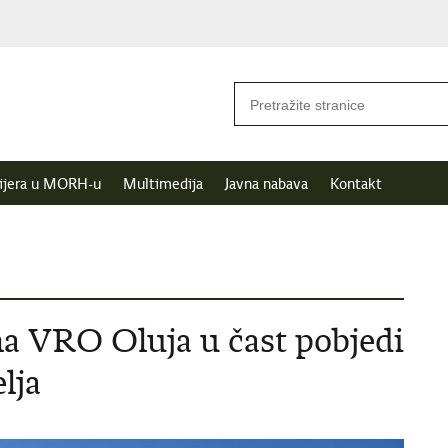
ijera u MORH-u
Multimedija
Javna nabava
Kontakt
na VRO Oluja u čast pobjedi
lja