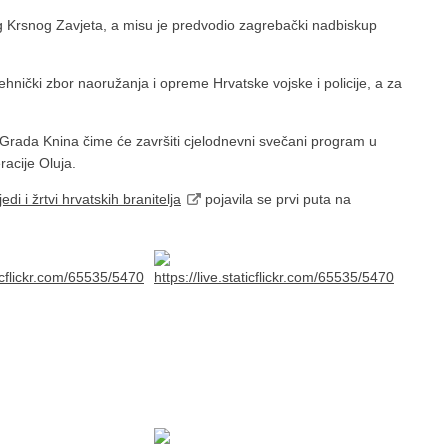
g Krsnog Zavjeta, a misu je predvodio zagrebački nadbiskup
-tehnički zbor naoružanja i opreme Hrvatske vojske i policije, a za
 Grada Knina čime će završiti cjelodnevni svečani program u
racije Oluja.
i i žrtvi hrvatskih branitelja
pojavila se prvi puta na