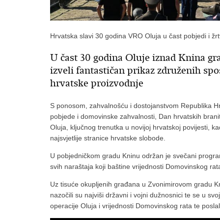
Hrvatska slavi 30 godina VRO Oluja u čast pobjedi i žrt
U čast 30 godina Oluje iznad Knina gra
izveli fantastičan prikaz združenih sp
hrvatske proizvodnje
S ponosom, zahvalnošću i dostojanstvom Republika Hr
pobjede i domovinske zahvalnosti, Dan hrvatskih branit
Oluja, ključnog trenutka u novijoj hrvatskoj povijesti, 
najsvjetlije stranice hrvatske slobode.
U pobjedničkom gradu Kninu održan je svečani program
svih naraštaja koji baštine vrijednosti Domovinskog rat
Uz tisuće okupljenih građana u Zvonimirovom gradu Kn
nazočili su najviši državni i vojni dužnosnici te se u sv
operacije Oluja i vrijednosti Domovinskog rata te posl