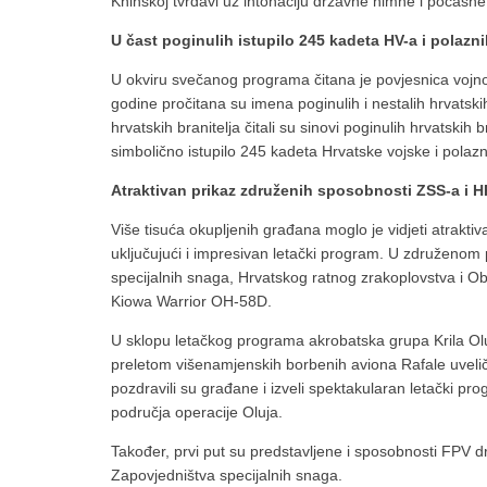
Kninskoj tvrđavi uz intonaciju državne himne i počasne
U čast poginulih istupilo 245 kadeta HV-a i polazn
U okviru svečanog programa čitana je povjesnica vojno
godine pročitana su imena poginulih i nestalih hrvatski
hrvatskih branitelja čitali su sinovi poginulih hrvatskih 
simbolično istupilo 245 kadeta Hrvatske vojske i polazn
Atraktivan prikaz združenih sposobnosti ZSS-a i H
Više tisuća okupljenih građana moglo je vidjeti atraktiv
uključujući i impresivan letački program. U združenom 
specijalnih snaga, Hrvatskog ratnog zrakoplovstva i O
Kiowa Warrior OH-58D.
U sklopu letačkog programa akrobatska grupa Krila Olu
preletom višenamjenskih borbenih aviona Rafale uvelič
pozdravili su građane i izveli spektakularan letački pro
područja operacije Oluja.
Također, prvi put su predstavljene i sposobnosti FPV dr
Zapovjedništva specijalnih snaga.