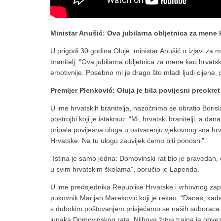
Ministar Anušić: Ova jubilarna obljetnica za mene 
U prigodi 30 godina Oluje, ministar Anušić u izjavi za
branitelj: “Ova jubilarna obljetnica za mene kao hrvats
emotivnije. Posebno mi je drago što mladi ljudi cijene, po
Premijer Plenković: Oluja je bila povijesni preokret
U ime hrvatskih branitelja, nazočnima se obratio Boris
postrojbi koji je istaknuo: “Mi, hrvatski branitelji, a
pripala povijesna uloga u ostvarenju vjekovnog sna hr
Hrvatske. Na tu ulogu zauvijek ćemo biti ponosni”.
“Istina je samo jedna: Domovinski rat bio je pravedan, 
u svim hrvatskim školama”, poručio je Lapenda.
U ime predsjednika Republike Hrvatske i vrhovnog zap
pukovnik Marijan Mareković koji je rekao: “Danas, kad
s dubokim poštovanjem prisjećamo se naših suboraca koji
junaka Domovinskog rata. Njihova žrtva trajna je obve