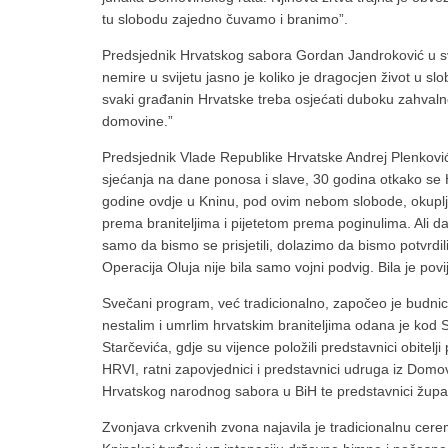
tu slobodu zajedno čuvamo i branimo”.
Predsjednik Hrvatskog sabora Gordan Jandroković u s
nemire u svijetu jasno je koliko je dragocjen život u s
svaki građanin Hrvatske treba osjećati duboku zahvalno
domovine.”
Predsjednik Vlade Republike Hrvatske Andrej Plenković p
sjećanja na dane ponosa i slave, 30 godina otkako se H
godine ovdje u Kninu, pod ovim nebom slobode, okupl
prema braniteljima i pijetetom prema poginulima. Ali d
samo da bismo se prisjetili, dolazimo da bismo potvrdil
Operacija Oluja nije bila samo vojni podvig. Bila je povi
Svečani program, već tradicionalno, započeo je budnic
nestalim i umrlim hrvatskim braniteljima odana je kod
Starčevića, gdje su vijence položili predstavnici obitelji
HRVI, ratni zapovjednici i predstavnici udruga iz Domov
Hrvatskog narodnog sabora u BiH te predstavnici župan
Zvonjava crkvenih zvona najavila je tradicionalnu cer