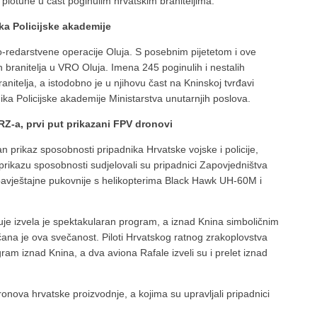
 plotune u čast poginulim hrvatskim braniteljima.
ika Policijske akademije
-redarstvene operacije Oluja. S posebnim pijetetom i ove
h branitelja u VRO Oluja. Imena 245 poginulih i nestalih
branitelja, a istodobno je u njihovu čast na Kninskoj tvrđavi
ika Policijske akademije Ministarstva unutarnjih poslova.
RZ-a, prvi put prikazani FPV dronovi
an prikaz sposobnosti pripadnika Hrvatske vojske i policije,
prikazu sposobnosti sudjelovali su pripadnici Zapovjedništva
bavještajne pukovnije s helikopterima Black Hawk UH-60M i
je izvela je spektakularan program, a iznad Knina simboličnim
ana je ova svečanost. Piloti Hrvatskog ratnog zrakoplovstva
gram iznad Knina, a dva aviona Rafale izveli su i prelet iznad
onova hrvatske proizvodnje, a kojima su upravljali pripadnici