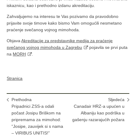
iskaznicu, kao i prethodno izdanu akreditaciju.
Zahvaljujemo na interesu te Vas pozivamo da pravodobno
prijavite svoje timove kako bismo Vam omogućili nesmetano
praćenje svečanog vojnog mimohoda.
Objava
Akreditacije za predstavnike medija za praćenje
svečanog vojnog mimohoda u Zagrebu
pojavila se prvi puta
na
MORH
.
Stranica
Prethodna
Sljedeća
Pripadnici ZSS-a odali
Canadair HRZ-a upućen u
počast Josipu Briškom na
Albaniju kao podrška u
pripremama za mimohod:
gašenju razarajućih požara
“Josipe, zauvijek si s nama
– VIRIBUS UNITIS!”