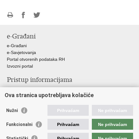
Ispiši
Podijeli
Podijeli
stranicu
na
na
e-Građani
Facebooku
Twitteru
e-Građani
e-Savjetovanja
Portal otvorenih podataka RH
Izvozni portal
Pristup informacijama
Službenica za informiranje
Ova stranica upotrebljava kolačiće
Izjava o pristupačnosti
Pravo na pristup informacijama
Ravnopravnost spolova u MORH-u i OSRH
Nužni
Prihvaćam
Ne prihvaćam
Javna nabava
Funkcionalni
Prihvaćam
Ne prihvaćam
Važne poveznice
Statistički
Prihvaćam
Ne prihvaćam