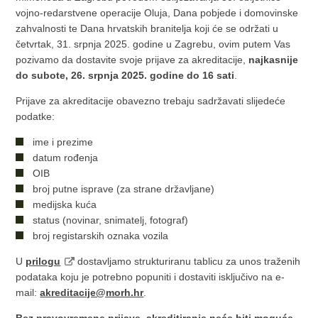
vojno-redarstvene operacije Oluja, Dana pobjede i domovinske
zahvalnosti te Dana hrvatskih branitelja koji će se održati u
četvrtak, 31. srpnja 2025. godine u Zagrebu, ovim putem Vas
pozivamo da dostavite svoje prijave za akreditacije,
najkasnije
do subote, 26. srpnja 2025. godine do 16 sati
.
Prijave za akreditacije obavezno trebaju sadržavati slijedeće
podatke:
ime i prezime
datum rođenja
OIB
broj putne isprave (za strane državljane)
medijska kuća
status (novinar, snimatelj, fotograf)
broj registarskih oznaka vozila
U
prilogu
dostavljamo strukturiranu tablicu za unos traženih
podataka koju je potrebno popuniti i dostaviti isključivo na e-
mail:
akreditacije@morh.hr
.
Bez pravovremene prijave, akreditiranje neće biti moguće,