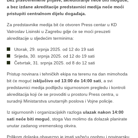
a bez izdane akreditacije predstavnici medija neće moći
pristupiti centralnom dijelu događaja.
Za predstavnike medija bit će otvoren Press centar u KD
Vatroslav Lisinski u Zagrebu gdje će se moći preuzeti
akreditacije u sljedećim terminima:
Utorak, 29. srpnja 2025. od 12 do 19 sati
Srijeda, 30. srpnja 2025. od 12 do 19 sati
Četvrtak, 31. srpnja 2025. od 8 do 12 sati
Pristup novinara i tehničkih ekipa na terenu na dan mimohoda
bit će moguć
isključivo od 13:00 do 14:00 sati
, a svi
predstavnici medija podliježu sigurnosnom pregledu i kontroli
akreditacija koji će se provoditi u prostoru Press centra, u
suradnji Ministarstva unutarnjih poslova i Vojne policije.
Iz sigurnosnih i organizacijskih razloga
ulazak nakon 14:00
sati neće biti moguć
, stoga Vas molimo da dolazak planirate
unutar zadanog vremenskog okvira.
Prilikom dolaska obavezno je imati važeću osobnu i novinarsku