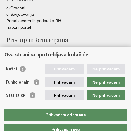
e-Građani
e-Savjetovanja
Portal otvorenih podataka RH
Izvozni portal
Pristup informacijama
Službenica za informiranje
Ova stranica upotrebljava kolačiće
Izjava o pristupačnosti
Pravo na pristup informacijama
Ravnopravnost spolova u MORH-u i OSRH
Nužni
Prihvaćam
Ne prihvaćam
Javna nabava
Funkcionalni
Prihvaćam
Ne prihvaćam
Važne poveznice
Statistički
Prihvaćam
Ne prihvaćam
Vlada RH
Predsjednik RH
Hrvatski Sabor
Prihvaćam odabrane
Pučki pravobranitelj
Prihvaćam sve