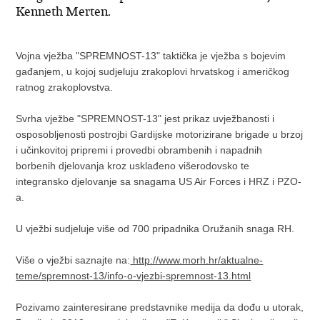
Kenneth Merten.
Vojna vježba "SPREMNOST-13" taktička je vježba s bojevim
gađanjem, u kojoj sudjeluju zrakoplovi hrvatskog i američkog
ratnog zrakoplovstva.
Svrha vježbe "SPREMNOST-13" jest prikaz uvježbanosti i
osposobljenosti postrojbi Gardijske motorizirane brigade u brzoj
i učinkovitoj pripremi i provedbi obrambenih i napadnih
borbenih djelovanja kroz usklađeno višerodovsko te
integransko djelovanje sa snagama US Air Forces i HRZ i PZO-
a.
U vježbi sudjeluje više od 700 pripadnika Oružanih snaga RH.
Više o vježbi saznajte na:
http://www.morh.hr/aktualne-
teme/spremnost-13/info-o-vjezbi-spremnost-13.html
Pozivamo zainteresirane predstavnike medija da dođu u utorak,