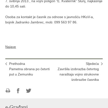
7. svibnja 2013., na vojni poligon "E. Kvaternik" Slunj, najkasnije
do 10,45 sati.
Osoba za kontakt je časnik za odnose s javnošću HKoV-a,
bojnik Jadranko Jambrec, mob: 099 563 97 86.
Najave
Prethodna
Sljedeća
Pametna obrana po četvrti
Završila izobrazba četvrtog
put u Zemuniku
naraštaja vojno strukovne
izobrazbe časnika
Ispiši
Podijeli
Podijeli
stranicu
na
na
e-Građani
Facebooku
Twitteru