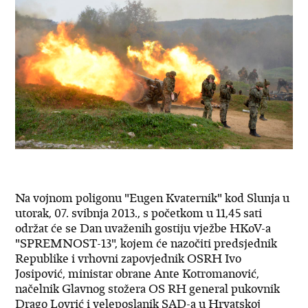
Na vojnom poligonu "Eugen Kvaternik" kod Slunja u
utorak, 07. svibnja 2013., s početkom u 11,45 sati
održat će se Dan uvaženih gostiju vježbe HKoV-a
"SPREMNOST-13", kojem će nazočiti predsjednik
Republike i vrhovni zapovjednik OSRH Ivo
Josipović, ministar obrane Ante Kotromanović,
načelnik Glavnog stožera OS RH general pukovnik
Drago Lovrić i veleposlanik SAD-a u Hrvatskoj