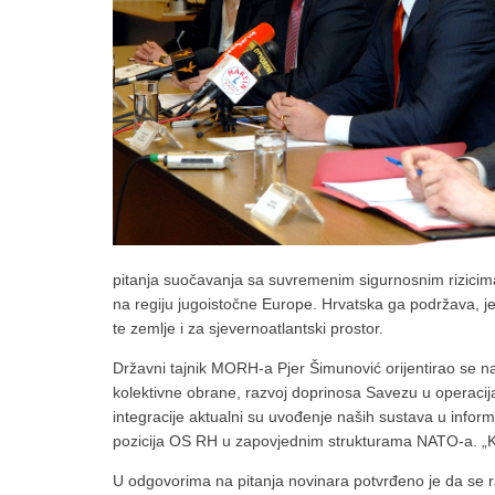
pitanja suočavanja sa suvremenim sigurnosnim rizicima. 
na regiju jugoistočne Europe. Hrvatska ga podržava, jer
te zemlje i za sjevernoatlantski prostor.
Državni tajnik MORH-a Pjer Šimunović orijentirao se 
kolektivne obrane, razvoj doprinosa Savezu u operaci
integracije aktualni su uvođenje naših sustava u info
pozicija OS RH u zapovjednim strukturama NATO-a. „Kro
U odgovorima na pitanja novinara potvrđeno je da se 