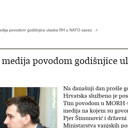
 medija povodom godišnjice ulaska RH u NATO savez >
ke medija povodom godišnjice
Na današnji dan prošle go
Hrvatska službeno je p
Tim povodom u MORH-u je
medija na kojem su govor
Pjer Šimunović i državni 
Ministarstva vanjskih po