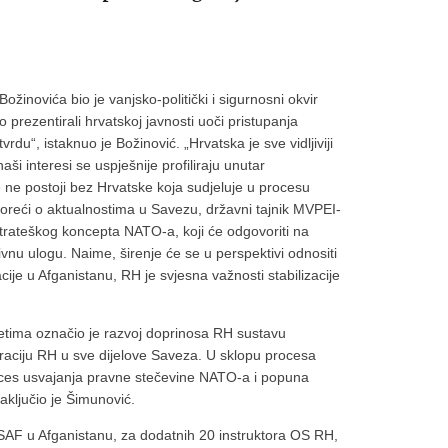
žinovića bio je vanjsko-politički i sigurnosni okvir
prezentirali hrvatskoj javnosti uoči pristupanja
du“, istaknuo je Božinović. „Hrvatska je sve vidljiviji
i interesi se uspješnije profiliraju unutar
e postoji bez Hrvatske koja sudjeluje u procesu
oreći o aktualnostima u Savezu, državni tajnik MVPEI-
trateškog koncepta NATO-a, koji će odgovoriti na
vnu ulogu. Naime, širenje će se u perspektivi odnositi
ije u Afganistanu, RH je svjesna važnosti stabilizacije
etima označio je razvoj doprinosa RH sustavu
raciju RH u sve dijelove Saveza. U sklopu procesa
roces usvajanja pravne stečevine NATO-a i popuna
ključio je Šimunović.
SAF u Afganistanu, za dodatnih 20 instruktora OS RH,