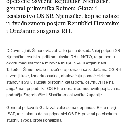
operacije Savezne Republike Njemačke,
general pukovnika Rainera Glatza i
izaslanstvo OS SR Njemačke, koji se nalaze
u dvodnevnom posjetu Republici Hrvatskoj
i Oružanim snagama RH.
Državni tajnik Šimunović zahvalio je na dosadašnjoj potpori SR
Njemačke, osobito prilikom ulaska RH u NATO, te potpori u
okviru međunarodne mirovne misije ISAF u Afganistanu.
Također, Šimunović je nazočne upoznao i sa zadaćama OS RH
u zemlji koje, između ostalog, obuhvaćaju pomoć civilnom
stanovništvu u slučaju prirodnih katastrofa, osvrnuvši se na
angažman pripadnika OS RH u obrani od nedavnih poplava na
području Zagrebačke i Sisačko-moslavačke županije.
General pukovnik Glatz zahvalio se na doprinosu RH u misiji
ISAF, te istaknuo da su pripadnici OS RH poznati po visokom
stupnju svoga profesionalizma.