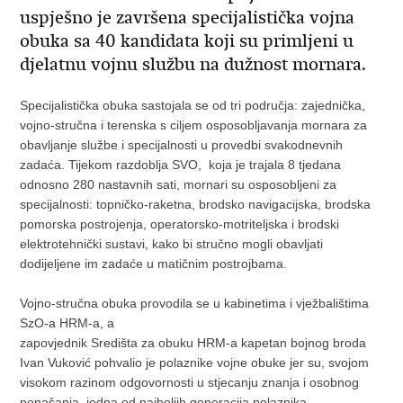
uspješno je završena specijalistička vojna
obuka sa 40 kandidata koji su primljeni u
djelatnu vojnu službu na dužnost mornara.
Specijalistička obuka sastojala se od tri područja: zajednička,
vojno-stručna i terenska s ciljem osposobljavanja mornara za
obavljanje službe i specijalnosti u provedbi svakodnevnih
zadaća. Tijekom razdoblja SVO, koja je trajala 8 tjedana
odnosno 280 nastavnih sati, mornari su osposobljeni za
specijalnosti: topničko-raketna, brodsko navigacijska, brodska
pomorska postrojenja, operatorsko-motriteljska i brodski
elektrotehnički sustavi, kako bi stručno mogli obavljati
dodijeljene im zadaće u matičnim postrojbama.
Vojno-stručna obuka provodila se u kabinetima i vježbalištima
SzO-a HRM-a, a
zapovjednik Središta za obuku HRM-a kapetan bojnog broda
Ivan Vuković pohvalio je polaznike vojne obuke jer su, svojom
visokom razinom odgovornosti u stjecanju znanja i osobnog
ponašanja, jedna od najboljih generacija polaznika