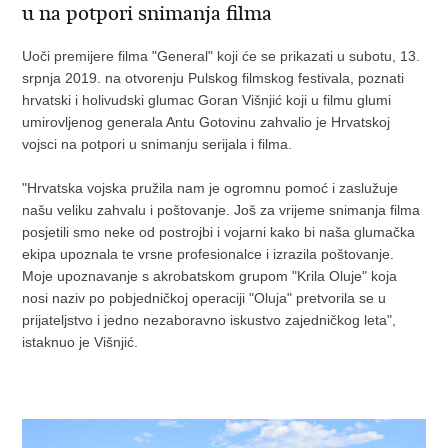
u na potpori snimanja filma
Uoči premijere filma "General" koji će se prikazati u subotu, 13.
srpnja 2019. na otvorenju Pulskog filmskog festivala, poznati
hrvatski i holivudski glumac Goran Višnjić koji u filmu glumi
umirovljenog generala Antu Gotovinu zahvalio je Hrvatskoj
vojsci na potpori u snimanju serijala i filma.
"Hrvatska vojska pružila nam je ogromnu pomoć i zaslužuje
našu veliku zahvalu i poštovanje. Još za vrijeme snimanja filma
posjetili smo neke od postrojbi i vojarni kako bi naša glumačka
ekipa upoznala te vrsne profesionalce i izrazila poštovanje.
Moje upoznavanje s akrobatskom grupom "Krila Oluje" koja
nosi naziv po pobjedničkoj operaciji "Oluja" pretvorila se u
prijateljstvo i jedno nezaboravno iskustvo zajedničkog leta",
istaknuo je Višnjić.