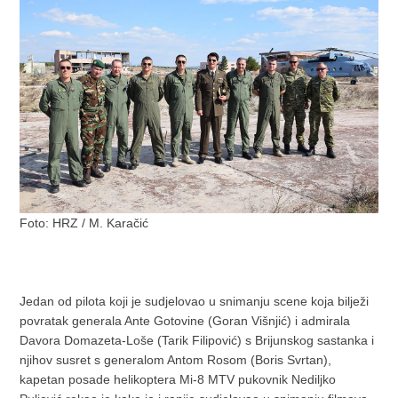
Foto: HRZ / M. Karačić
Jedan od pilota koji je sudjelovao u snimanju scene koja bilježi
povratak generala Ante Gotovine (Goran Višnjić) i admirala
Davora Domazeta-Loše (Tarik Filipović) s Brijunskog sastanka i
njihov susret s generalom Antom Rosom (Boris Svrtan),
kapetan posade helikoptera Mi-8 MTV pukovnik Nediljko