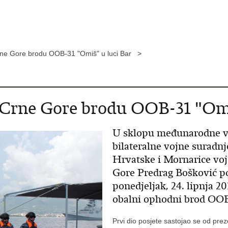
Crne Gore brodu OOB-31 "Omiš" u luci Bar >
 Crne Gore brodu OOB-31 "Omi
U sklopu međunarodne v
bilateralne vojne suradn
Hrvatske i Mornarice voj
Gore Predrag Bošković po
ponedjeljak, 24. lipnja 20
obalni ophodni brod OOB
Prvi dio posjete sastojao se od prez