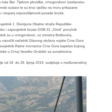
ju Iuke Bar. Tijekom plovidbe, crnogorskom izaslanstvu
gonski sustavi te su kroz vježbu na moru prikazane
a i stupanj osposobljenosti posade broda.
ovjednik 1. Divizijuna Obalne straže Republike
Čobo i zapovjednik broda OOB-31 „Omiš“ poručnik
 dok su u crnogorskom, uz ministra Boškovića,
du nazočili načelnik Glavnog stožera vojske Crne Gore
apovjednik Ratne mornarice Crne Gore kapetan bojnog
atske u Crnoj Veselko Grubišić sa suradnicima.
dje od 18. do 28. lipnja 2019. sudjeluje u međunarodnoj