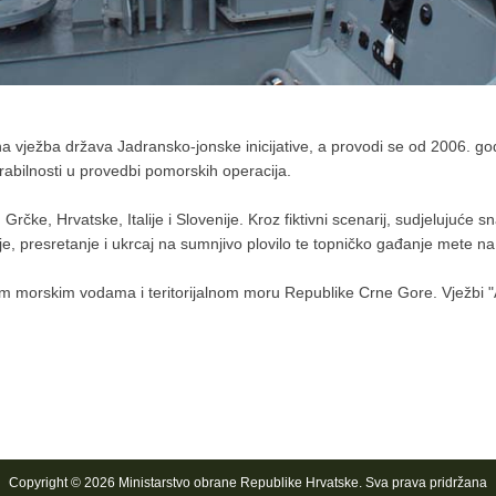
ježba država Jadransko-jonske inicijative, a provodi se od 2006. godi
rabilnosti u provedbi pomorskih operacija.
Grčke, Hrvatske, Italije i Slovenije. Kroz fiktivni scenarij, sudjelujuć
je, presretanje i ukrcaj na sumnjivo plovilo te topničko gađanje mete n
jim morskim vodama i teritorijalnom moru Republike Crne Gore. Vježbi 
Copyright © 2026 Ministarstvo obrane Republike Hrvatske. Sva prava pridržana