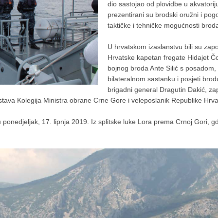
dio sastojao od plovidbe u akvatori
prezentirani su brodski oružni i po
taktičke i tehničke mogućnosti brod
U hrvatskom izaslanstvu bili su zap
Hrvatske kapetan fregate Hidajet 
bojnog broda Ante Silić s posadom,
bilateralnom sastanku i posjeti bro
brigadni general Dragutin Dakić, z
astava Kolegija Ministra obrane Crne Gore i veleposlanik Republike Hrv
ponedjeljak, 17. lipnja 2019. Iz splitske luke Lora prema Crnoj Gori, g