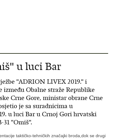
š" u luci Bar
ježbe "ADRION LIVEX 2019." i
je između Obalne straže Republike
ske Crne Gore, ministar obrane Crne
sjetio je sa suradnicima u
19. u luci Bar u Crnoj Gori hrvatski
-31 "Omiš".
entacije taktičko-tehničkih značajki broda,dok se drugi