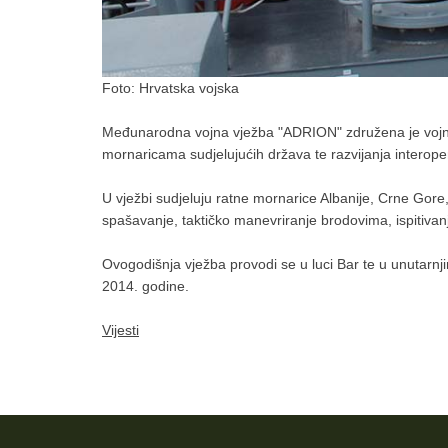
Foto: Hrvatska vojska
Međunarodna vojna vježba "ADRION" združena je vojna v
mornaricama sudjelujućih država te razvijanja interope
U vježbi sudjeluju ratne mornarice Albanije, Crne Gore, 
spašavanje, taktičko manevriranje brodovima, ispitivan
Ovogodišnja vježba provodi se u luci Bar te u unutarn
2014. godine.
Vijesti