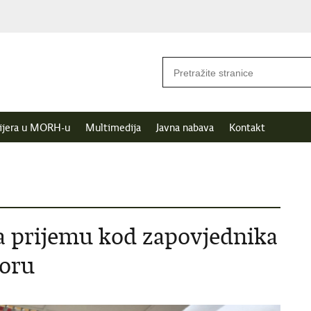
ijera u MORH-u
Multimedija
Javna nabava
Kontakt
a prijemu kod zapovjednika
poru