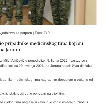
vjedništva za potporu | Foto: ZzP
lio pripadnike medicinskog tima koji su
 na Jarunu
 Mile Vukičević u ponedjeljak, 8. lipnja 2026., sastao se s
šta koji su 29. svibnja 2026. na Jarunu spasili život dječaku
 pripadnike medicinskog tima nagradnim dopustom u trajanju od
ciji, istaknuvši da je ponosan na cijeli tim.
e cijelog tima naglasivši kako ih je vodio osjećaj dužnosti i