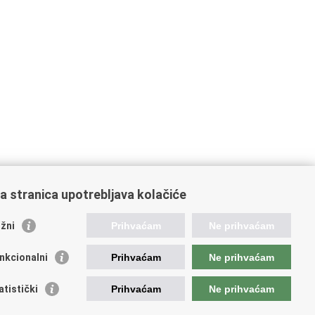
a stranica upotrebljava kolačiće
žni
Prihvaćam
Ne prihvaćam
nkcionalni
Prihvaćam
Ne prihvaćam
ažne poveznice
atistički
Prihvaćam
Ne prihvaćam
ada RH