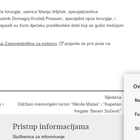
e kirurgije, satnica Marija Vrljičak, specijalizantica
satnik Domagoj Krušelj Posavec, specijalist opće kirurgije, i
asili su život dječaku predškolske dobi koji se gušio trešnjom
ika Zapovjedništva za potporu
pojavila se prvi puta na
Ov
Sljedeća
Nu
 i
Održani memorijalni turniri “Nikola Matas” i “Kapetan
fregate Slaven Sučević”
Fu
Pristup informacijama
V
St
Službenica za informiranje
Vl