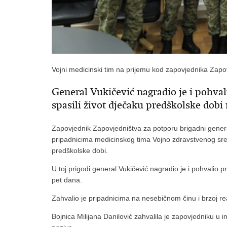
Vojni medicinski tim na prijemu kod zapovjednika Zapo
General Vukičević nagradio je i pohva
spasili život dječaku predškolske dobi
Zapovjednik Zapovjedništva za potporu brigadni general
pripadnicima medicinskog tima Vojno zdravstvenog sredi
predškolske dobi.
U toj prigodi general Vukičević nagradio je i pohvalio
pet dana.
Zahvalio je pripadnicima na nesebičnom činu i brzoj reak
Bojnica Milijana Danilović zahvalila je zapovjedniku u im