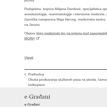
poziva.
Podsjetimo, bojnica Milijana Danilović, specijalistica opć
anesteziologije, reanimatologije i intenzivne medicine, 
časnička namjesnica Maja Herceg, medicinska sestra, sp
na Jarunu.
Objava
Vojni medicinski tim na prijemu kod zapovjedn
MORH
.
Vijesti
Prethodna
Obuka privikavanja službenih pasa na plovila, čamce
helikoptere
e-Građani
e-Građani