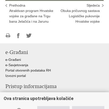
Prethodna
Sljedeća
Atraktivan program Hrvatske
Obuka pričuvnog sastava
vojske za građane na Trgu
Logističke pukovnije
bana Jelačića i na Jarunu
Hrvatske vojske
Ispiši
Podijeli
Podijeli
stranicu
na
na
e-Građani
Facebooku
Twitteru
e-Građani
e-Savjetovanja
Portal otvorenih podataka RH
Izvozni portal
Pristup informacijama
Službenica za informiranje
Ova stranica upotrebljava kolačiće
Izjava o pristupačnosti
Pravo na pristup informacijama