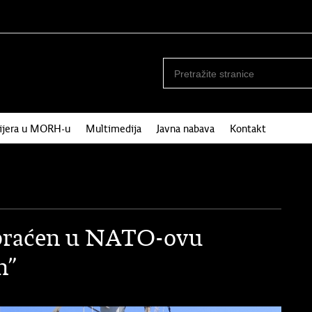
ijera u MORH-u
Multimedija
Javna nabava
Kontakt
praćen u NATO-ovu
n”