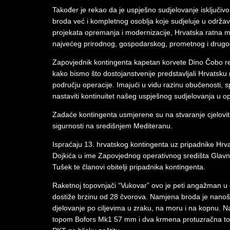
Također je rekao da je uspješno sudjelovanje isključi
broda već i kompletnog osoblja koje sudjeluje u održav
projekata opremanja i modernizacije, Hrvatska ratna mo
najvećeg prirodnog, gospodarskog, prometnog i drugo
Zapovjednik kontingenta kapetan korvete Dino Čobo rek
kako bismo što dostojanstvenije predstavljali Hrvatsk
području operacije. Imajući u vidu razinu obučenosti, s
nastaviti kontinuitet našeg uspješnog sudjelovanja u ope
Zadaće kontingenta usmjerene su na stvaranje cjelovite
sigurnosti na središnjem Mediteranu.
Ispraćaju 13. hrvatskog kontingenta uz pripadnike Hrv
Dojkića u ime Zapovjednog operativnog središta Glavn
Tušek te članovi obitelji pripadnika kontingenta.
Raketnoj topovnjači “Vukovar” ovo je peti angažman u o
dostiže brzinu od 28 čvorova. Namjena broda je nanoš
djelovanje po ciljevima u zraku, na moru i na kopnu.
topom Bofors Mk1 57 mm i dva krmena protuzračna t