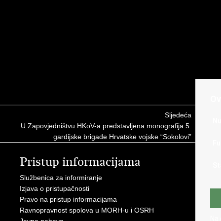
Ov
Sljedeća
Nu
U Zapovjedništvu HKoV-a predstavljena monografija 5.
gardijske brigade Hrvatske vojske “Sokolovi”
Fu
Pristup informacijama
V
St
Službenica za informiranje
Vl
Izjava o pristupačnosti
Pre
Pravo na pristup informacijama
Hrv
Ravnopravnost spolova u MORH-u i OSRH
Puč
Na 