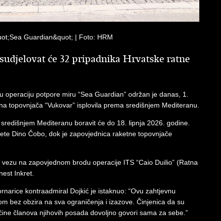
uot;Sea Guardian&quot; | Foto: HRM
sudjelovat će 32 pripadnika Hrvatske ratne
u operaciju potpore miru “Sea Guardian” održan je danas, 1.
aketna topovnjača “Vukovar” isplovila prema središnjem Mediteranu.
u središnjem Mediteranu boravit će do 18. lipnja 2026. godine.
vete Dino Čobo, dok je zapovjednica raketne topovnjače
za vezu na zapovjednom brodu operacije ITS “Caio Duilio” (Ratna
est Inkret.
narice kontraadmiral Dojkić je istaknuo: “Ovu zahtjevnu
 bez obzira na sva ograničenja i izazove. Činjenica da su
većine članova njihovih posada dovoljno govori sama za sebe.”