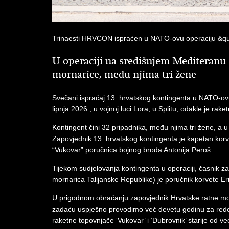
Trinaesti HRVCON ispraćen u NATO-ovu operaciju &q
U operaciji na središnjem Mediteranu 
mornarice, među njima tri žene
Svečani ispraćaj 13. hrvatskog kontingenta u NATO-ov
lipnja 2026., u vojnoj luci Lora, u Splitu, odakle je r
Kontingent čini 32 pripadnika, među njima tri žene, a 
Zapovjednik 13. hrvatskog kontingenta je kapetan kor
“Vukovar” poručnica bojnog broda Antonija Peroš.
Tijekom sudjelovanja kontingenta u operaciji, časnik 
mornarica Talijanske Republike) je poručnik korvete Ern
U prigodnom obraćanju zapovjednik Hrvatske ratne mor
zadaću uspješno provodimo već devetu godinu za redom
raketne topovnjače ‘Vukovar’ i ‘Dubrovnik’ starije od 