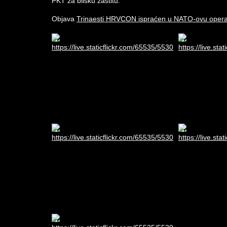
PKT za blisku zaštitu.
Objava
Trinaesti HRVCON ispraćen u NATO-ovu opera