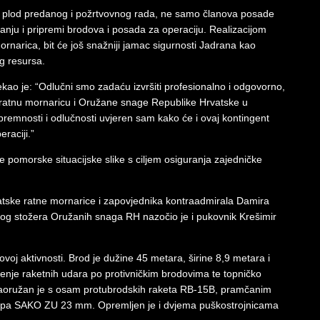
vo plod predanog i požrtvovnog rada, ne samo članova posade
anju i pripremi brodova i posada za operaciju. Realizacijom
rnarica, bit će još snažniji jamac sigurnosti Jadrana kao
g resursa.
ao je: “Odlučni smo zadaću izvršiti profesionalno i odgovorno,
u ratnu mornaricu i Oružane snage Republike Hrvatske u
premnosti i odlučnosti uvjeren sam kako će i ovaj kontingent
raciji.”
 pomorske situacijske slike s ciljem osiguranja zajedničke
atske ratne mornarice i zapovjednika kontraadmirala Damira
og stožera Oružanih snaga RH nazočio je i pukovnik Krešimir
voj aktivnosti. Brod je dužine 45 metara, širine 8,9 metara i
enje raketnih udara po protivničkim brodovima te topničko
 Naoružan je s osam protubrodskih raketa RB-15B, pramčanim
opa SAKO ZU 23 mm. Opremljen je i dvjema puškostrojnicama