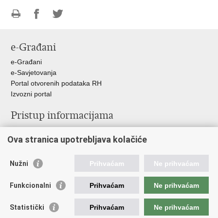
Ispiši
Podijeli
Podijeli
stranicu
na
na
e-Građani
Facebooku
Twitteru
e-Građani
e-Savjetovanja
Portal otvorenih podataka RH
Izvozni portal
Pristup informacijama
Službenica za informiranje
Ova stranica upotrebljava kolačiće
Izjava o pristupačnosti
Pravo na pristup informacijama
Ravnopravnost spolova u MORH-u i OSRH
Nužni
Prihvaćam
Ne prihvaćam
Javna nabava
Funkcionalni
Prihvaćam
Ne prihvaćam
Važne poveznice
Statistički
Prihvaćam
Ne prihvaćam
Vlada RH