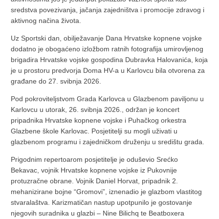
sredstva povezivanja, jačanja zajedništva i promocije zdravog i
aktivnog načina života.
Uz Sportski dan, obilježavanje Dana Hrvatske kopnene vojske
dodatno je obogaćeno izložbom ratnih fotografija umirovljenog
brigadira Hrvatske vojske gospodina Dubravka Halovanića, koja
je u prostoru predvorja Doma HV-a u Karlovcu bila otvorena za
građane do 27. svibnja 2026.
Pod pokroviteljstvom Grada Karlovca u Glazbenom paviljonu u
Karlovcu u utorak, 26. svibnja 2026., održan je koncert
pripadnika Hrvatske kopnene vojske i Puhačkog orkestra
Glazbene škole Karlovac. Posjetitelji su mogli uživati u
glazbenom programu i zajedničkom druženju u središtu grada.
Prigodnim repertoarom posjetitelje je oduševio Srećko
Bekavac, vojnik Hrvatske kopnene vojske iz Pukovnije
protuzračne obrane. Vojnik Daniel Horvat, pripadnik 2.
mehanizirane bojne “Gromovi”, iznenadio je glazbom vlastitog
stvaralaštva. Karizmatičan nastup upotpunilo je gostovanje
njegovih suradnika u glazbi – Nine Bilichq te Beatboxera