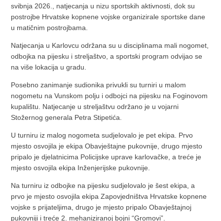
svibnja 2026., natjecanja u nizu sportskih aktivnosti, dok su
postrojbe Hrvatske kopnene vojske organizirale sportske dane
u matičnim postrojbama.
Natjecanja u Karlovcu održana su u disciplinama mali nogomet,
odbojka na pijesku i streljaštvo, a sportski program odvijao se
na više lokacija u gradu.
Posebno zanimanje sudionika privukli su turniri u malom
nogometu na Vunskom polju i odbojci na pijesku na Foginovom
kupalištu. Natjecanje u streljaštvu održano je u vojarni
Stožernog generala Petra Stipetića.
U turniru iz malog nogometa sudjelovalo je pet ekipa. Prvo
mjesto osvojila je ekipa Obavještajne pukovnije, drugo mjesto
pripalo je djelatnicima Policijske uprave karlovačke, a treće je
mjesto osvojila ekipa Inženjerijske pukovnije.
Na turniru iz odbojke na pijesku sudjelovalo je šest ekipa, a
prvo je mjesto osvojila ekipa Zapovjedništva Hrvatske kopnene
vojske s prijateljima, drugo je mjesto pripalo Obavještajnoj
pukovniji i treće 2. mehaniziranoj bojni “Gromovi”.