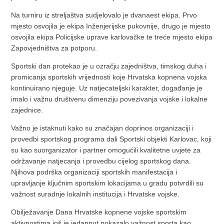
Na turniru iz streljaštva sudjelovalo je dvanaest ekipa. Prvo
mjesto osvojila je ekipa Inženjerijske pukovnije, drugo je mjesto
osvojila ekipa Policijske uprave karlovačke te treće mjesto ekipa
Zapovjedništva za potporu.
Sportski dan protekao je u ozračju zajedništva, timskog duha i
promicanja sportskih vrijednosti koje Hrvatska kopnena vojska
kontinuirano njeguje. Uz natjecateljski karakter, događanje je
imalo i važnu društvenu dimenziju povezivanja vojske i lokalne
zajednice.
Važno je istaknuti kako su značajan doprinos organizaciji i
provedbi sportskog programa dali Sportski objekti Karlovac, koji
su kao suorganizator i partner omogućili kvalitetne uvjete za
održavanje natjecanja i provedbu cijelog sportskog dana.
Njihova podrška organizaciji sportskih manifestacija i
upravljanje ključnim sportskim lokacijama u gradu potvrdili su
važnost suradnje lokalnih institucija i Hrvatske vojske.
Obilježavanje Dana Hrvatske kopnene vojske sportskim
aktivnostima još je jedanput pokazalo važnost sporta kao