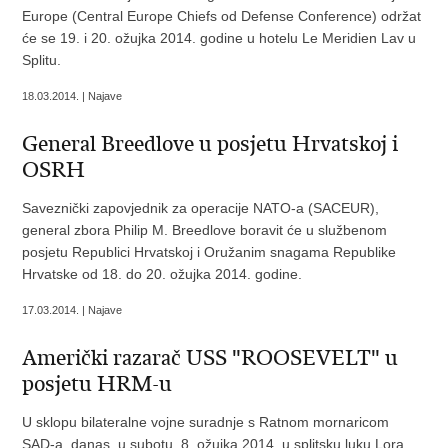
Europe (Central Europe Chiefs od Defense Conference) održat
će se 19. i 20. ožujka 2014. godine u hotelu Le Meridien Lav u
Splitu.
18.03.2014. | Najave
General Breedlove u posjetu Hrvatskoj i
OSRH
Saveznički zapovjednik za operacije NATO-a (SACEUR),
general zbora Philip M. Breedlove boravit će u službenom
posjetu Republici Hrvatskoj i Oružanim snagama Republike
Hrvatske od 18. do 20. ožujka 2014. godine.
17.03.2014. | Najave
Američki razarač USS "ROOSEVELT" u
posjetu HRM-u
U sklopu bilateralne vojne suradnje s Ratnom mornaricom
SAD-a, danas, u subotu, 8. ožujka 2014. u splitsku luku Lora