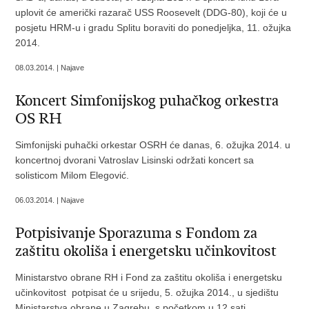
uplovit će američki razarač USS Roosevelt (DDG-80), koji će u
posjetu HRM-u i gradu Splitu boraviti do ponedjeljka, 11. ožujka
2014.
08.03.2014. | Najave
Koncert Simfonijskog puhačkog orkestra
OS RH
Simfonijski puhački orkestar OSRH će danas, 6. ožujka 2014. u
koncertnoj dvorani Vatroslav Lisinski održati koncert sa
solisticom Milom Elegović.
06.03.2014. | Najave
Potpisivanje Sporazuma s Fondom za
zaštitu okoliša i energetsku učinkovitost
Ministarstvo obrane RH i Fond za zaštitu okoliša i energetsku
učinkovitost potpisat će u srijedu, 5. ožujka 2014., u sjedištu
Ministarstva obrane u Zagrebu, s početkom u 12 sati,