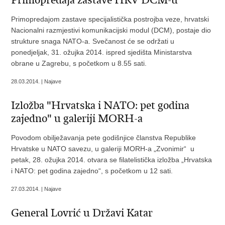
Primopredaja zastave HRV DCM-u
Primopredajom zastave specijalistička postrojba veze, hrvatski
Nacionalni razmjestivi komunikacijski modul (DCM), postaje dio
strukture snaga NATO-a. Svečanost će se održati u
ponedjeljak, 31. ožujka 2014. ispred sjedišta Ministarstva
obrane u Zagrebu, s početkom u 8.55 sati.
28.03.2014. | Najave
Izložba "Hrvatska i NATO: pet godina
zajedno" u galeriji MORH-a
Povodom obilježavanja pete godišnjice članstva Republike
Hrvatske u NATO savezu, u galeriji MORH-a „Zvonimir“ u
petak, 28. ožujka 2014. otvara se filatelistička izložba „Hrvatska
i NATO: pet godina zajedno“, s početkom u 12 sati.
27.03.2014. | Najave
General Lovrić u Državi Katar