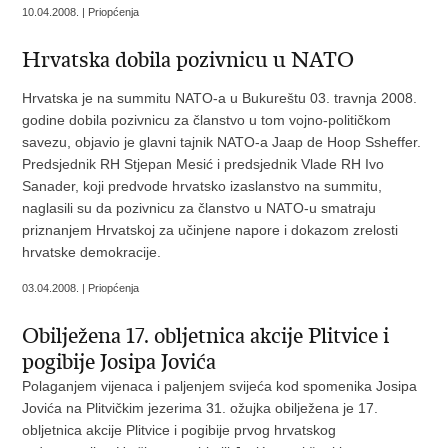
10.04.2008. | Priopćenja
Hrvatska dobila pozivnicu u NATO
Hrvatska je na summitu NATO-a u Bukureštu 03. travnja 2008.
godine dobila pozivnicu za članstvo u tom vojno-političkom
savezu, objavio je glavni tajnik NATO-a Jaap de Hoop Ssheffer.
Predsjednik RH Stjepan Mesić i predsjednik Vlade RH Ivo
Sanader, koji predvode hrvatsko izaslanstvo na summitu,
naglasili su da pozivnicu za članstvo u NATO-u smatraju
priznanjem Hrvatskoj za učinjene napore i dokazom zrelosti
hrvatske demokracije.
03.04.2008. | Priopćenja
Obilježena 17. obljetnica akcije Plitvice i
pogibije Josipa Jovića
Polaganjem vijenaca i paljenjem svijeća kod spomenika Josipa
Jovića na Plitvičkim jezerima 31. ožujka obilježena je 17.
obljetnica akcije Plitvice i pogibije prvog hrvatskog