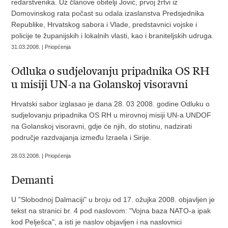
redarstvenika. Uz članove obitelji Jović, prvoj žrtvi iz
Domovinskog rata počast su odala izaslanstva Predsjednika
Republike, Hrvatskog sabora i Vlade, predstavnici vojske i
policije te županijskih i lokalnih vlasti, kao i braniteljskih udruga.
31.03.2008. | Priopćenja
Odluka o sudjelovanju pripadnika OS RH
u misiji UN-a na Golanskoj visoravni
Hrvatski sabor izglasao je dana 28. 03 2008. godine Odluku o
sudjelovanju pripadnika OS RH u mirovnoj misiji UN-a UNDOF
na Golanskoj visoravni, gdje će njih, do stotinu, nadzirati
područje razdvajanja između Izraela i Sirije.
28.03.2008. | Priopćenja
Demanti
U "Slobodnoj Dalmaciji" u broju od 17. ožujka 2008. objavljen je
tekst na stranici br. 4 pod naslovom: "Vojna baza NATO-a ipak
kod Pelješca", a isti je naslov objavljen i na naslovnici