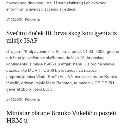
navedenog dnevnog lista. U svrhu istinitog i objektivnog
informiranja javnosti ističemo slijedeće:
17.03.2008. | Priopćenja
Svečani doček 10. hrvatskog kontigenta iz
misije ISAF
U vojarni "Kralj Zvonimir" u Kninu, u petak 14.03. 2008. godine
održana je svečanost službenog dočeka 10. hrvatskog
kontingenta iz misije ISAF-a u Afganistanu. Uz brojne visoke
dužnosnike MORH i OS RH, svečanosti su nazočili i
potpredsjednica Vlade Đurđa Adlešič, ministar obrane Branko
Vukelić, državni tajnik Mate Raboteg, te načelnik GS OS RH
general zbora Josip Lucić.
14.03.2008. | Priopćenja
Ministar obrane Branko Vukelić u posjeti
HRM-u