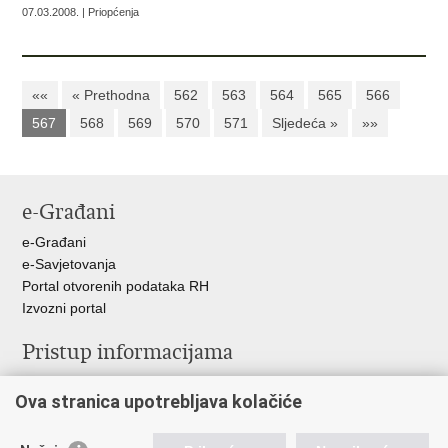
07.03.2008. | Priopćenja
««
« Prethodna
562
563
564
565
566
567
568
569
570
571
Sljedeća »
»»
e-Građani
e-Građani
e-Savjetovanja
Portal otvorenih podataka RH
Izvozni portal
Pristup informacijama
Službenica za informiranje
Ova stranica upotrebljava kolačiće
Izjava o pristupačnosti
Pravo na pristup informacijama