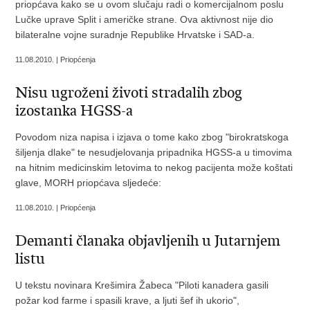
priopćava kako se u ovom slučaju radi o komercijalnom poslu
Lučke uprave Split i američke strane. Ova aktivnost nije dio
bilateralne vojne suradnje Republike Hrvatske i SAD-a.
11.08.2010. | Priopćenja
Nisu ugroženi životi stradalih zbog
izostanka HGSS-a
Povodom niza napisa i izjava o tome kako zbog "birokratskoga
šiljenja dlake" te nesudjelovanja pripadnika HGSS-a u timovima
na hitnim medicinskim letovima to nekog pacijenta može koštati
glave, MORH priopćava sljedeće:
11.08.2010. | Priopćenja
Demanti članaka objavljenih u Jutarnjem
listu
U tekstu novinara Krešimira Žabeca "Piloti kanadera gasili
požar kod farme i spasili krave, a ljuti šef ih ukorio",