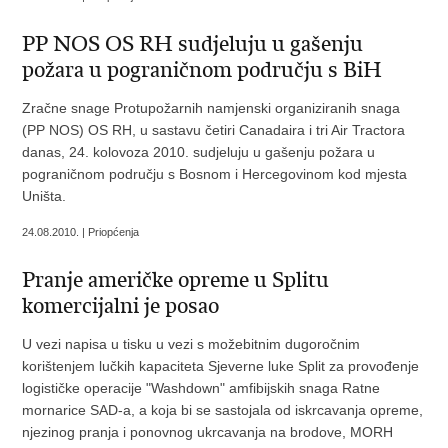
PP NOS OS RH sudjeluju u gašenju
požara u pograničnom području s BiH
Zračne snage Protupožarnih namjenski organiziranih snaga
(PP NOS) OS RH, u sastavu četiri Canadaira i tri Air Tractora
danas, 24. kolovoza 2010. sudjeluju u gašenju požara u
pograničnom području s Bosnom i Hercegovinom kod mjesta
Uništa.
24.08.2010. | Priopćenja
Pranje američke opreme u Splitu
komercijalni je posao
U vezi napisa u tisku u vezi s možebitnim dugoročnim
korištenjem lučkih kapaciteta Sjeverne luke Split za provođenje
logističke operacije "Washdown" amfibijskih snaga Ratne
mornarice SAD-a, a koja bi se sastojala od iskrcavanja opreme,
njezinog pranja i ponovnog ukrcavanja na brodove, MORH