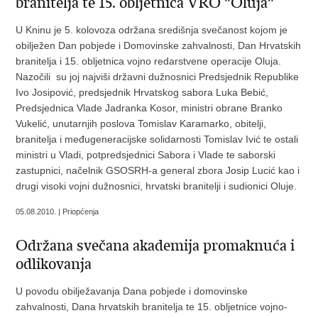
branitelja te 15. obljetnica VRO "Oluja"
U Kninu je 5. kolovoza održana središnja svečanost kojom je
obilježen Dan pobjede i Domovinske zahvalnosti, Dan Hrvatskih
branitelja i 15. obljetnica vojno redarstvene operacije Oluja.
Nazočili su joj najviši državni dužnosnici Predsjednik Republike
Ivo Josipović, predsjednik Hrvatskog sabora Luka Bebić,
Predsjednica Vlade Jadranka Kosor, ministri obrane Branko
Vukelić, unutarnjih poslova Tomislav Karamarko, obitelji,
branitelja i međugeneracijske solidarnosti Tomislav Ivić te ostali
ministri u Vladi, potpredsjednici Sabora i Vlade te saborski
zastupnici, načelnik GSOSRH-a general zbora Josip Lucić kao i
drugi visoki vojni dužnosnici, hrvatski branitelji i sudionici Oluje.
05.08.2010. | Priopćenja
Održana svečana akademija promaknuća i
odlikovanja
U povodu obilježavanja Dana pobjede i domovinske
zahvalnosti, Dana hrvatskih branitelja te 15. obljetnice vojno-