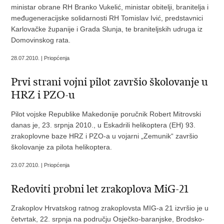
ministar obrane RH Branko Vukelić, ministar obitelji, branitelja i
međugeneracijske solidarnosti RH Tomislav Ivić, predstavnici
Karlovačke županije i Grada Slunja, te braniteljskih udruga iz
Domovinskog rata.
28.07.2010. | Priopćenja
Prvi strani vojni pilot završio školovanje u
HRZ i PZO-u
Pilot vojske Republike Makedonije poručnik Robert Mitrovski
danas je, 23. srpnja 2010., u Eskadrili helikoptera (EH) 93.
zrakoplovne baze HRZ i PZO-a u vojarni „Zemunik“ završio
školovanje za pilota helikoptera.
23.07.2010. | Priopćenja
Redoviti probni let zrakoplova MiG-21
Zrakoplov Hrvatskog ratnog zrakoplovsta MIG-a 21 izvršio je u
četvrtak, 22. srpnja na području Osječko-baranjske, Brodsko-