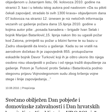
objavljenom u Jutarnjem listu, 06. kolovoza 2010. godine na
stranici 3. kao i u tekstu istog autora pod naslovom «Da su piloti
čekali zapovijed, stradalo bi svih 1300 krava» objavljenom dana
07.kolovoza na stranici 12. iznesen je niz netočnih informacija
vezanih uz gašenje požara dana 15.lipnja 2010. godine u
kojima autor piše: „posada kanadera – brigadir Ivan Selak i
bojnik Marijan Batarilović,15. lipnja nakon što su ugasili požar
kod Zatona, primijetili su požar u blizini farme te su bazu u
Zadru obavijestili da kreću u gašenje. Kada su se vratili na
aerodrom dočekao ih je zapovjednik 855. protupožarne
eskadrile bojnik Davor Turković koji ih je oštro ukorio što njega
osobno nisu obavijestili o požaru i od njega tražili dopuštenje za
gašenje. Potom je Turković protiv Selaka i Batarilovića podnio
stegovnu prijavu Vojnostegovnom sudu zbog kršenja vojne
stege i linije zapovijedanja...”
10.08.2010. | Priopćenja
Svečano obilježen Dan pobjede i
domovinske zahvalnosti i Dan hrvatskih