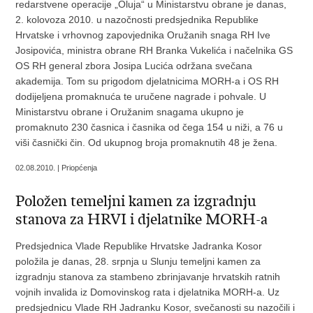
redarstvene operacije „Oluja“ u Ministarstvu obrane je danas,
2. kolovoza 2010. u nazočnosti predsjednika Republike
Hrvatske i vrhovnog zapovjednika Oružanih snaga RH Ive
Josipovića, ministra obrane RH Branka Vukelića i načelnika GS
OS RH general zbora Josipa Lucića održana svečana
akademija. Tom su prigodom djelatnicima MORH-a i OS RH
dodijeljena promaknuća te uručene nagrade i pohvale. U
Ministarstvu obrane i Oružanim snagama ukupno je
promaknuto 230 časnica i časnika od čega 154 u niži, a 76 u
viši časnički čin. Od ukupnog broja promaknutih 48 je žena.
02.08.2010. | Priopćenja
Položen temeljni kamen za izgradnju
stanova za HRVI i djelatnike MORH-a
Predsjednica Vlade Republike Hrvatske Jadranka Kosor
položila je danas, 28. srpnja u Slunju temeljni kamen za
izgradnju stanova za stambeno zbrinjavanje hrvatskih ratnih
vojnih invalida iz Domovinskog rata i djelatnika MORH-a. Uz
predsjednicu Vlade RH Jadranku Kosor, svečanosti su nazočili i