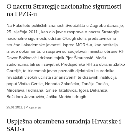
O nacrtu Strategije nacionalne sigurnosti
na FPZG-u
Na Fakultetu političkih znanosti Sveučilišta u Zagrebu danas je,
25. siječnja 2011., kao dio javne rasprave o nacrtu Strategije
nacionalne sigurnosti, održan Okrugli stol s predstavnicima
stručne i akademske javnosti. Ispred MORH-a, kao nositelja
izrade dokumenta, u raspravi su sudjelovali ministar obrane RH
Davor Božinović i državni tajnik Pjer Šimunović. Među
sudionicima bili su i savjetnik Predsjednika RH za obranu Zlatko
Gareljić, te tridesetak javno poznatih djelatnika i suradnika
hrvatskih visokih učilišta i znanstvenih te državnih institucija
poput Vlatka Cvrtile, Nenada Zakošeka, Tončija Tadića,
Miroslava Tuđmana, Siniše Tatalovića, Igora Dekanića,
Božidara Javorovića, Joška Morića i drugih.
25.01.2011. | Priopćenja
Uspješna obrambena suradnja Hrvatske i
SAD-a