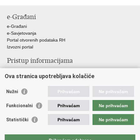
e-Građani
e-Građani
e-Savjetovanja
Portal otvorenih podataka RH
Izvozni portal
Pristup informacijama
Službenica za informiranje
Ova stranica upotrebljava kolačiće
Izjava o pristupačnosti
Pravo na pristup informacijama
Ravnopravnost spolova u MORH-u i OSRH
Nužni
Prihvaćam
Ne prihvaćam
Javna nabava
Funkcionalni
Prihvaćam
Ne prihvaćam
Važne poveznice
Statistički
Prihvaćam
Ne prihvaćam
Vlada RH
Predsjednik RH
Hrvatski Sabor