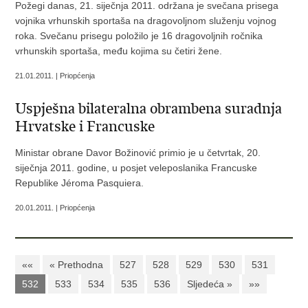
Požegi danas, 21. siječnja 2011. održana je svečana prisega
vojnika vrhunskih sportaša na dragovoljnom služenju vojnog
roka. Svečanu prisegu položilo je 16 dragovoljnih ročnika
vrhunskih sportaša, među kojima su četiri žene.
21.01.2011. | Priopćenja
Uspješna bilateralna obrambena suradnja
Hrvatske i Francuske
Ministar obrane Davor Božinović primio je u četvrtak, 20.
siječnja 2011. godine, u posjet veleposlanika Francuske
Republike Jéroma Pasquiera.
20.01.2011. | Priopćenja
««
« Prethodna
527
528
529
530
531
532
533
534
535
536
Sljedeća »
»»