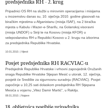
predsjednika RH - 2. krug
Pripadnici OS RH na službi u mirovnim operacijama i misijama
u inozemstvu danas su, 10. siječnja 2010. godine glasovali na
biračkim mjestima u Afganistanu (misija ISAF), na 2 biračka
mjesta u Kabulu i Mazer-e-Sharifu, na Golanskoj visoravni
(misija UNDOF) u Siriji te na Kosovu (misija KFOR) u
veleposlanstvu RH u Republici Kosovo u 2. krugu na izborima
za predsjednika Republike Hrvatske.
10.01.2010. | Vijesti
Posjet predsjednika RH RACVIAC-u
Predsjednik Republike Hrvatske i vrhovni zapovjednik Oružanih
snaga Republike Hrvatske Stjepan Mesić u utorak, 12. siječnja,
posjetit će Središte za sigurnosnu suradnju (RACVIAC). Posjet
započinje u 10,25 sati dolaskom predsjednika RH Stjepana
Mesića u vojarnu „Vitez Damir Martić“, u Rakitju.
08.01.2010. | Najave
18. obljetnica pogibije pripadnika