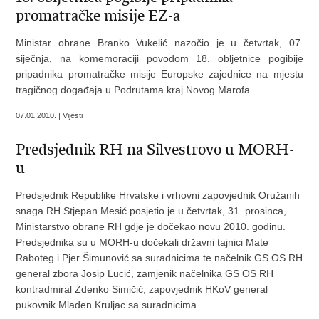
promatračke misije EZ-a
Ministar obrane Branko Vukelić nazočio je u četvrtak, 07.
siječnja, na komemoraciji povodom 18. obljetnice pogibije
pripadnika promatračke misije Europske zajednice na mjestu
tragičnog događaja u Podrutama kraj Novog Marofa.
07.01.2010. | Vijesti
Predsjednik RH na Silvestrovo u MORH-
u
Predsjednik Republike Hrvatske i vrhovni zapovjednik Oružanih
snaga RH Stjepan Mesić posjetio je u četvrtak, 31. prosinca,
Ministarstvo obrane RH gdje je dočekao novu 2010. godinu.
Predsjednika su u MORH-u dočekali državni tajnici Mate
Raboteg i Pjer Šimunović sa suradnicima te načelnik GS OS RH
general zbora Josip Lucić, zamjenik načelnika GS OS RH
kontradmiral Zdenko Simičić, zapovjednik HKoV general
pukovnik Mladen Kruljac sa suradnicima.