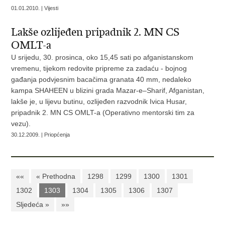
01.01.2010. | Vijesti
Lakše ozlijeđen pripadnik 2. MN CS
OMLT-a
U srijedu, 30. prosinca, oko 15,45 sati po afganistanskom
vremenu, tijekom redovite pripreme za zadaću - bojnog
gađanja podvjesnim bacačima granata 40 mm, nedaleko
kampa SHAHEEN u blizini grada Mazar-e–Sharif, Afganistan,
lakše je, u lijevu butinu, ozlijeđen razvodnik Ivica Husar,
pripadnik 2. MN CS OMLT-a (Operativno mentorski tim za
vezu).
30.12.2009. | Priopćenja
««
« Prethodna
1298
1299
1300
1301
1302
1303
1304
1305
1306
1307
Sljedeća »
»»