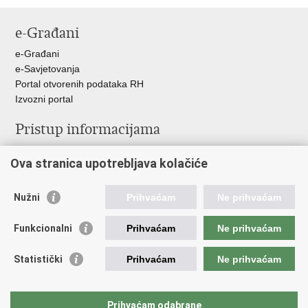
e-Građani
e-Građani
e-Savjetovanja
Portal otvorenih podataka RH
Izvozni portal
Pristup informacijama
Službenica za informiranje
Ova stranica upotrebljava kolačiće
Izjava o pristupačnosti
Pravo na pristup informacijama
Ravnopravnost spolova u MORH-u i OSRH
Nužni
Prihvaćam
Ne prihvaćam
Javna nabava
Funkcionalni
Prihvaćam
Ne prihvaćam
Važne poveznice
Statistički
Prihvaćam
Ne prihvaćam
Vlada RH
Predsjednik RH
Hrvatski Sabor
Prihvaćam odabrane
Pučki pravobranitelj