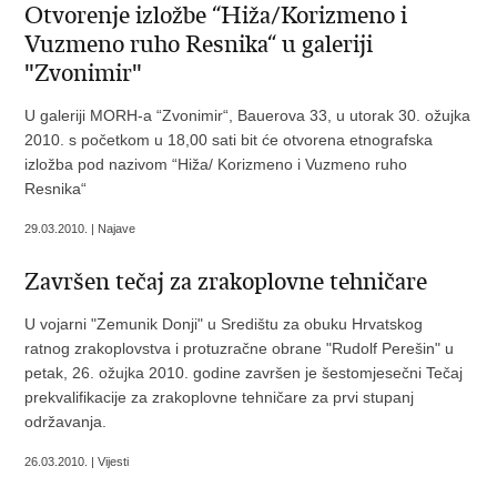
Otvorenje izložbe “Hiža/Korizmeno i
Vuzmeno ruho Resnika“ u galeriji
"Zvonimir"
U galeriji MORH-a “Zvonimir“, Bauerova 33, u utorak 30. ožujka
2010. s početkom u 18,00 sati bit će otvorena etnografska
izložba pod nazivom “Hiža/ Korizmeno i Vuzmeno ruho
Resnika“
29.03.2010. | Najave
Završen tečaj za zrakoplovne tehničare
U vojarni "Zemunik Donji" u Središtu za obuku Hrvatskog
ratnog zrakoplovstva i protuzračne obrane "Rudolf Perešin" u
petak, 26. ožujka 2010. godine završen je šestomjesečni Tečaj
prekvalifikacije za zrakoplovne tehničare za prvi stupanj
održavanja.
26.03.2010. | Vijesti