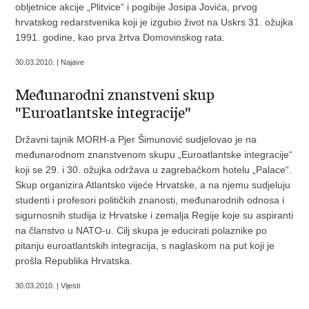
obljetnice akcije „Plitvice“ i pogibije Josipa Jovića, prvog
hrvatskog redarstvenika koji je izgubio život na Uskrs 31. ožujka
1991. godine, kao prva žrtva Domovinskog rata.
30.03.2010. | Najave
Međunarodni znanstveni skup
"Euroatlantske integracije"
Državni tajnik MORH-a Pjer Šimunović sudjelovao je na
međunarodnom znanstvenom skupu „Euroatlantske integracije“
koji se 29. i 30. ožujka održava u zagrebačkom hotelu „Palace“.
Skup organizira Atlantsko vijeće Hrvatske, a na njemu sudjeluju
studenti i profesori političkih znanosti, međunarodnih odnosa i
sigurnosnih studija iz Hrvatske i zemalja Regije koje su aspiranti
na članstvo u NATO-u. Cilj skupa je educirati polaznike po
pitanju euroatlantskih integracija, s naglaskom na put koji je
prošla Republika Hrvatska.
30.03.2010. | Vijesti