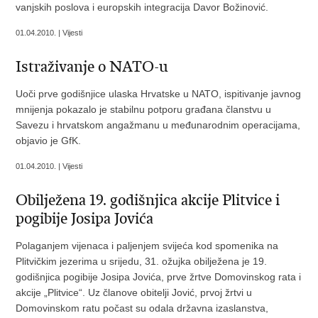
vanjskih poslova i europskih integracija Davor Božinović.
01.04.2010. | Vijesti
Istraživanje o NATO-u
Uoči prve godišnjice ulaska Hrvatske u NATO, ispitivanje javnog
mnijenja pokazalo je stabilnu potporu građana članstvu u
Savezu i hrvatskom angažmanu u međunarodnim operacijama,
objavio je GfK.
01.04.2010. | Vijesti
Obilježena 19. godišnjica akcije Plitvice i
pogibije Josipa Jovića
Polaganjem vijenaca i paljenjem svijeća kod spomenika na
Plitvičkim jezerima u srijedu, 31. ožujka obilježena je 19.
godišnjica pogibije Josipa Jovića, prve žrtve Domovinskog rata i
akcije „Plitvice“. Uz članove obitelji Jović, prvoj žrtvi u
Domovinskom ratu počast su odala državna izaslanstva,