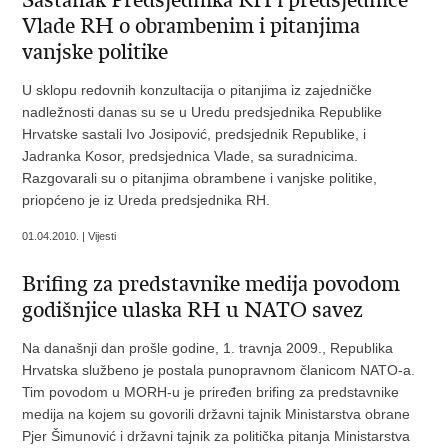
Sastanak Predsjednika RH i predsjednice
Vlade RH o obrambenim i pitanjima
vanjske politike
U sklopu redovnih konzultacija o pitanjima iz zajedničke
nadležnosti danas su se u Uredu predsjednika Republike
Hrvatske sastali Ivo Josipović, predsjednik Republike, i
Jadranka Kosor, predsjednica Vlade, sa suradnicima.
Razgovarali su o pitanjima obrambene i vanjske politike,
priopćeno je iz Ureda predsjednika RH.
01.04.2010. | Vijesti
Brifing za predstavnike medija povodom
godišnjice ulaska RH u NATO savez
Na današnji dan prošle godine, 1. travnja 2009., Republika
Hrvatska službeno je postala punopravnom članicom NATO-a.
Tim povodom u MORH-u je priređen brifing za predstavnike
medija na kojem su govorili državni tajnik Ministarstva obrane
Pjer Šimunović i državni tajnik za politička pitanja Ministarstva