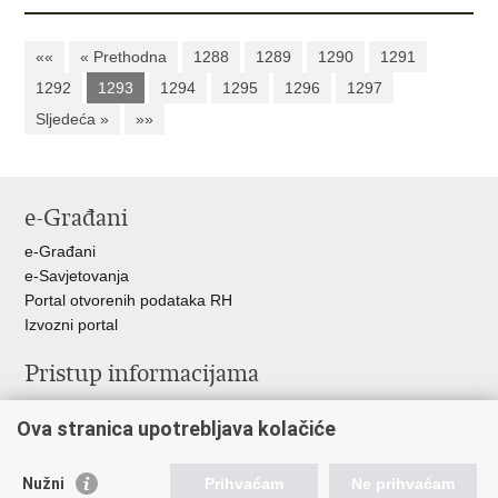
««
« Prethodna
1288
1289
1290
1291
1292
1293
1294
1295
1296
1297
Sljedeća »
»»
e-Građani
e-Građani
e-Savjetovanja
Portal otvorenih podataka RH
Izvozni portal
Pristup informacijama
Službenica za informiranje
Ova stranica upotrebljava kolačiće
Izjava o pristupačnosti
Pravo na pristup informacijama
Ravnopravnost spolova u MORH-u i OSRH
Nužni
Prihvaćam
Ne prihvaćam