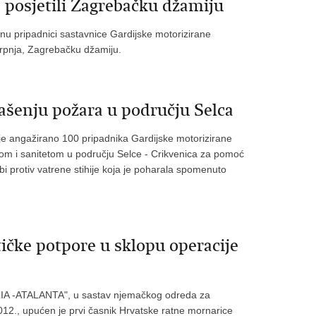
posjetili Zagrebačku džamiju
nu pripadnici sastavnice Gardijske motorizirane
srpnja, Zagrebačku džamiju.
ašenju požara u području Selca
e angažirano 100 pripadnika Gardijske motorizirane
om i sanitetom u području Selce - Crikvenica za pomoć
 protiv vatrene stihije koja je poharala spomenuto
ičke potpore u sklopu operacije
A -ATALANTA", u sastav njemačkog odreda za
 2012., upućen je prvi časnik Hrvatske ratne mornarice