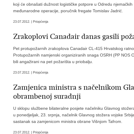
koji će obnašati dužnost logističke potpore u Odredu njemačkih
međunarodne operacije, poručnik fregate Tomislav Jadrić.
23.07.2012. | Priopćenja
Zrakoplovi Canadair danas gasili poža
Pet protupožarnih zrakoplova Canadair CL-415 Hrvatskog ratnog
Protupožarnih namjenski organiziranih snaga OSRH (PP NOS OS
bili angažirani na pet požarišta u priobalju.
23.07.2012. | Priopćenja
Zamjenica ministra s načelnikom Glav
obrambenoj suradnji
U sklopu službene bilateralne posjete načelniku Glavnog stože
u ponedjeljak, 23. srpnja, načelnik Glavnog stožera vojske Srbij
sastanak sa zamjenicom ministra obrane Višnjom Tafrom.
23.07.2012. | Priopćenja