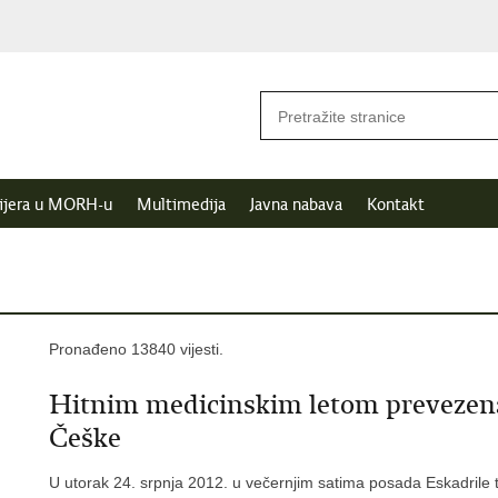
ijera u MORH-u
Multimedija
Javna nabava
Kontakt
Pronađeno 13840 vijesti.
Hitnim medicinskim letom prevezena 
Češke
U utorak 24. srpnja 2012. u večernjim satima posada Eskadrile