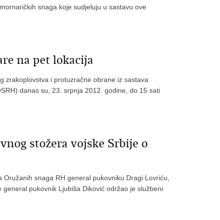
 mornaričkih snaga koje sudjeluju u sastavu ove
re na pet lokacija
 zrakoplovstva i protuzračne obrane iz sastava
RH) danas su, 23. srpnja 2012. godine, do 15 sati
nog stožera vojske Srbije o
ra Oružanih snaga RH general pukovniku Dragi Lovriću,
e general pukovnik Ljubiša Diković održao je službeni