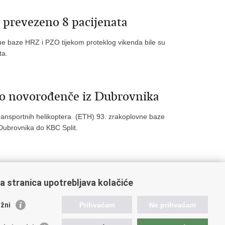
 prevezeno 8 pacijenata
ne baze HRZ i PZO tijekom proteklog vikenda bile su
ta.
o novorođenče iz Dubrovnika
transportnih helikoptera (ETH) 93. zrakoplovne baze
Dubrovnika do KBC Split.
a stranica upotrebljava kolačiće
1147
1148
1149
1150
1151
žni
Prihvaćam
Ne prihvaćam