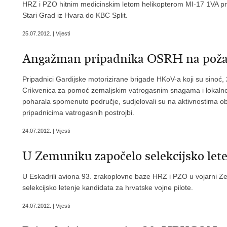
HRZ i PZO hitnim medicinskim letom helikopterom MI-17 1VA pre
Stari Grad iz Hvara do KBC Split.
25.07.2012. | Vijesti
Angažman pripadnika OSRH na požar
Pripadnici Gardijske motorizirane brigade HKoV-a koji su sinoć,
Crikvenica za pomoć zemaljskim vatrogasnim snagama i lokalnom 
poharala spomenuto područje, sudjelovali su na aktivnostima ob
pripadnicima vatrogasnih postrojbi.
24.07.2012. | Vijesti
U Zemuniku započelo selekcijsko lete
U Eskadrili aviona 93. zrakoplovne baze HRZ i PZO u vojarni Ze
selekcijsko letenje kandidata za hrvatske vojne pilote.
24.07.2012. | Vijesti