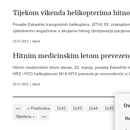
Tijekom vikenda helikopterima hitno
Posade Eskadrile transportnih helikoptera (ETH) 93. zrakoplov
cjelodnevno angažirane u akcijama hitnog zbrinjavanja pacijena
23.07.2012. | Vijesti
Hitnim medicinskim letom prevezen
Hitnim medicinskim letom danas, 20. srpnja, posada Eskadrile 
HRZ i PZO helikopterom MI-8 MTV prevezla je novorođenče iz 
20.07.2012. | Vijesti
Ov
««
« Prethodna
1142
1143
1144
1145
1146
Sljedeća »
»»
Nu