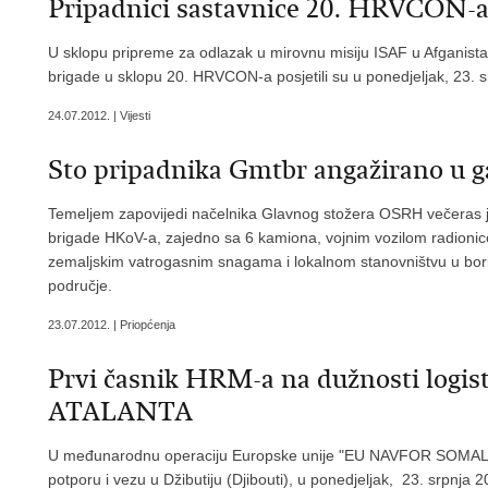
Pripadnici sastavnice 20. HRVCON-a 
U sklopu pripreme za odlazak u mirovnu misiju ISAF u Afganista
brigade u sklopu 20. HRVCON-a posjetili su u ponedjeljak, 23. 
24.07.2012. | Vijesti
Sto pripadnika Gmtbr angažirano u g
Temeljem zapovijedi načelnika Glavnog stožera OSRH večeras j
brigade HKoV-a, zajedno sa 6 kamiona, vojnim vozilom radionic
zemaljskim vatrogasnim snagama i lokalnom stanovništvu u borbi
područje.
23.07.2012. | Priopćenja
Prvi časnik HRM-a na dužnosti logist
ATALANTA
U međunarodnu operaciju Europske unije "EU NAVFOR SOMALI
potporu i vezu u Džibutiju (Djibouti), u ponedjeljak, 23. srpnja