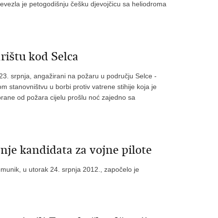
vezla je petogodišnju češku djevojčicu sa heliodroma
ištu kod Selca
 23. srpnja, angažirani na požaru u području Selce -
stanovništvu u borbi protiv vatrene stihije koja je
rane od požara cijelu prošlu noć zajedno sa
nje kandidata za vojne pilote
munik, u utorak 24. srpnja 2012., započelo je