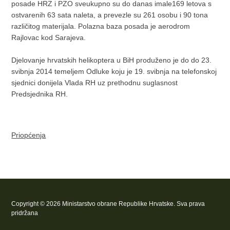
posade HRZ i PZO sveukupno su do danas imale169 letova s
ostvarenih 63 sata naleta, a prevezle su 261 osobu i 90 tona
različitog materijala. Polazna baza posada je aerodrom
Rajlovac kod Sarajeva.
Djelovanje hrvatskih helikoptera u BiH produženo je do do 23.
svibnja 2014 temeljem Odluke koju je 19. svibnja na telefonskoj
sjednici donijela Vlada RH uz prethodnu suglasnost
Predsjednika RH.
Priopćenja
Copyright © 2026 Ministarstvo obrane Republike Hrvatske. Sva prava
pridržana