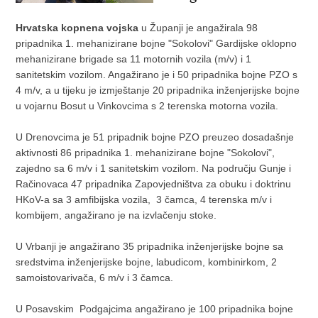
Hrvatska kopnena vojska
u Županji je angažirala 98
pripadnika 1. mehanizirane bojne "Sokolovi" Gardijske oklopno
mehanizirane brigade sa 11 motornih vozila (m/v) i 1
sanitetskim vozilom. Angažirano je i 50 pripadnika bojne PZO s
4 m/v, a u tijeku je izmještanje 20 pripadnika inženjerijske bojne
u vojarnu Bosut u Vinkovcima s 2 terenska motorna vozila.
U Drenovcima je 51 pripadnik bojne PZO preuzeo dosadašnje
aktivnosti 86 pripadnika 1. mehanizirane bojne "Sokolovi",
zajedno sa 6 m/v i 1 sanitetskim vozilom. Na području Gunje i
Račinovaca 47 pripadnika Zapovjedništva za obuku i doktrinu
HKoV-a sa 3 amfibijska vozila, 3 čamca, 4 terenska m/v i
kombijem, angažirano je na izvlačenju stoke.
U Vrbanji je angažirano 35 pripadnika inženjerijske bojne sa
sredstvima inženjerijske bojne, labudicom, kombinirkom, 2
samoistovarivača, 6 m/v i 3 čamca.
U Posavskim Podgajcima angažirano je 100 pripadnika bojne