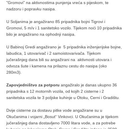
"Gromovi" na aktivnostima punjenja vreća s pijeskom, te
nadzoru i popravku nasipa.
U Soljanima je angažirano 85 pripadnika bojni Tigrovi i
Gromovi, 5 m/v i 1 sanitetsko vozilo. Tijekom noći 10 pripadnika
bilo je angažirano na ophodnji nasipa.
U Babinoj Gredi angažirano je 5 pripadnika inženjerijske bojne,
labudica, 1 utovarivač i 2 samoistovarivača. Tijekom
jučerašnjeg dana bili su angažirani na aktivnosti utovara i
odvoza šute i kamena na prilaznu cestu do nasipa (oko
280m3).
Zapovjedništvo za potporu
angažiralo je danas ukupno 36
pripadnika s 12 motornih vozila, od kojih 2 cisterne i 2
sanitetska vozila te 3 poljske kuhinje u Otoku, Cerni i Gradištu.
Dvije cisterne za dostavu pitke vode angažirane su u
Okučanima i vojarni „Bosut“ Vinkovci. U Okučanima je tijekom
jučerašnjeg dana dostavljeno 7000 litara vode, a za potrebe