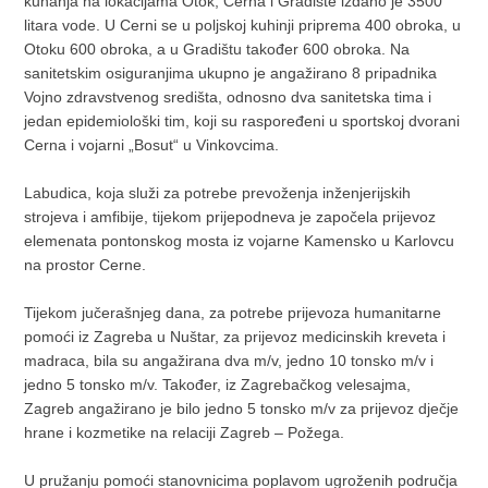
kuhanja na lokacijama Otok, Cerna i Gradište izdano je 3500
litara vode. U Cerni se u poljskoj kuhinji priprema 400 obroka, u
Otoku 600 obroka, a u Gradištu također 600 obroka. Na
sanitetskim osiguranjima ukupno je angažirano 8 pripadnika
Vojno zdravstvenog središta, odnosno dva sanitetska tima i
jedan epidemiološki tim, koji su raspoređeni u sportskoj dvorani
Cerna i vojarni „Bosut“ u Vinkovcima.
Labudica, koja služi za potrebe prevoženja inženjerijskih
strojeva i amfibije, tijekom prijepodneva je započela prijevoz
elemenata pontonskog mosta iz vojarne Kamensko u Karlovcu
na prostor Cerne.
Tijekom jučerašnjeg dana, za potrebe prijevoza humanitarne
pomoći iz Zagreba u Nuštar, za prijevoz medicinskih kreveta i
madraca, bila su angažirana dva m/v, jedno 10 tonsko m/v i
jedno 5 tonsko m/v. Također, iz Zagrebačkog velesajma,
Zagreb angažirano je bilo jedno 5 tonsko m/v za prijevoz dječje
hrane i kozmetike na relaciji Zagreb – Požega.
U pružanju pomoći stanovnicima poplavom ugroženih područja