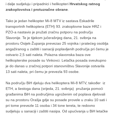
i dalje sudjeluju i pripadnici i helikopteri
Hrvatskog ratnog
zrakoplovstva i protuzračne obrane
.
Tako je jedan helikopter Mi-8 MTV iz sastava Eskadrile
transportnih helikoptera (ETH) 93. zrakoplovne baze HRZ i
PZO-a nastavio je pružati zračnu potporu na području
Slavonije. Te je tijekom jučerašnjeg dana, 21. svibnja na
prostoru Osijek-Županja prevezao 25 vojnika i pratećeg osoblja
angažiranog u zaštiti i sanaciji poplavljenih područja pri čemu je
ostvario 2,5 sati naleta. Polazna slavonska baza ove
helikopterske posade su Vinkovci. Letačka posada sveukupno
je do danas u zračnoj potpori stanovništvu Slavonije ostvarila
13 sati naleta, pri čemu je prevezla 93 osobe.
Na području BiH djeluju dva helikoptera Mi-8 MTV, također iz
ETH, a šestoga dana (srijeda, 21. svibnja) pružanja pomoći
građanima BiH na područjima ugroženim od poplava djelovali
su na prostoru Orašja gdje su posade provele u zraku 10 sati i
pri tome prevezle 11 osoba i 34 tone tereta, te redovno
sudjeluju u sanaciji i zaštiti nasipa. Od upućivanja u BiH letačke