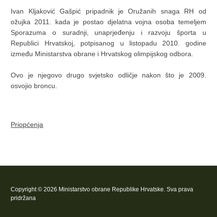
Ivan Kljaković Gašpić pripadnik je Oružanih snaga RH od
ožujka 2011. kada je postao djelatna vojna osoba temeljem
Sporazuma o suradnji, unaprjeđenju i razvoju športa u
Republici Hrvatskoj, potpisanog u listopadu 2010. godine
između Ministarstva obrane i Hrvatskog olimpijskog odbora.
Ovo je njegovo drugo svjetsko odličje nakon što je 2009.
osvojio broncu.
Priopćenja
Copyright © 2026 Ministarstvo obrane Republike Hrvatske. Sva prava
pridržana