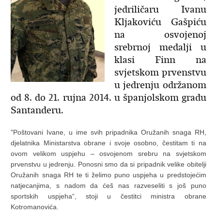
jedriličaru Ivanu
Kljakoviću Gašpiću
na osvojenoj
srebrnoj medalji u
klasi Finn na
svjetskom prvenstvu
u jedrenju održanom
od 8. do 21. rujna 2014. u španjolskom gradu
Santanderu.
"Poštovani Ivane, u ime svih pripadnika Oružanih snaga RH,
djelatnika Ministarstva obrane i svoje osobno, čestitam ti na
ovom velikom uspjehu – osvojenom srebru na svjetskom
prvenstvu u jedrenju. Ponosni smo da si pripadnik velike obitelji
Oružanih snaga RH te ti želimo puno uspjeha u predstojećim
natjecanjima, s nadom da ćeš nas razveseliti s još puno
sportskih uspjeha“, stoji u čestitci ministra obrane
Kotromanovića.