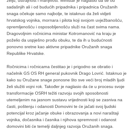
želju, ustrajnost i marljivost. Ministar je naglasio da se od
sadašnjih ali i od budućih pripadnika i pripadnica Oružanih
snaga očekuje samo najbolje, te istaknuo da želi vidjeti
hrvatskog vojnika, mornara i pilota koji svojom uvježbanošću,
opremljenošću i osposobljenošću služi na čast svima nama.
Dragovoljnim ročnicima ministar Kotromanović na kraju je
poželio da uspješno prođu obuku, te da ih u budućnosti
ponovno sretne kao aktivne pripadnike Oružanih snaga
Republike Hrvatske.
Ročnicima i ročnicama čestitao je i prigodno se obratio i
načelnik GS OS RH general pukovnik Drago Lovrić. Istaknuo je
kako su Oružane snage ponosne što sve veći broj mladih ljudi
želi služiti vojni rok. Također je naglasio da će u procesu svoje
transformacije OSRH težiti razvoju svojih sposobnosti
utemeljenim na jasnom sustavu vrijednosti koji se zasniva na
časti, poštenju i odanosti Domovini te će jačati svoj ljudski
potencijal kroz jačanje obuke i obrazovanja a novi naraštaji
vojnika, dočasnika i časnika i njihova spremnost i odanost
domovini biti će temelji daljnjeg razvoja Oružanih snaga.