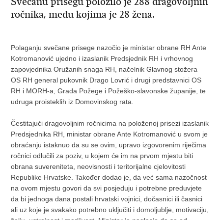
Svečanu prisegu položilo je 288 dragovoljnih
ročnika, među kojima je 28 žena.
Polaganju svečane prisege nazočio je ministar obrane RH Ante
Kotromanović ujedno i izaslanik Predsjednik RH i vrhovnog
zapovjednika Oružanih snaga RH, načelnik Glavnog stožera
OS RH general pukovnik Drago Lovrić i drugi predstavnici OS
RH i MORH-a, Grada Požege i Požeško-slavonske županije, te
udruga proisteklih iz Domovinskog rata.
Čestitajući dragovoljnim ročnicima na položenoj prisezi izaslanik
Predsjednika RH, ministar obrane Ante Kotromanović u svom je
obraćanju istaknuo da su se ovim, upravo izgovorenim riječima
ročnici odlučili za poziv, u kojem će im na prvom mjestu biti
obrana suvereniteta, neovisnosti i teritorijalne cjelovitosti
Republike Hrvatske. Također dodao je, da već sama nazočnost
na ovom mjestu govori da svi posjeduju i potrebne preduvjete
da bi jednoga dana postali hrvatski vojnici, dočasnici ili časnici
ali uz koje je svakako potrebno uključiti i domoljublje, motivaciju,