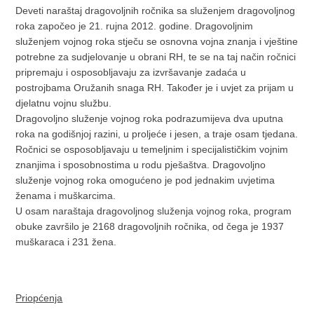
Deveti naraštaj dragovoljnih ročnika sa služenjem dragovoljnog
roka započeo je 21. rujna 2012. godine. Dragovoljnim
služenjem vojnog roka stječu se osnovna vojna znanja i vještine
potrebne za sudjelovanje u obrani RH, te se na taj način ročnici
pripremaju i osposobljavaju za izvršavanje zadaća u
postrojbama Oružanih snaga RH. Također je i uvjet za prijam u
djelatnu vojnu službu.
Dragovoljno služenje vojnog roka podrazumijeva dva uputna
roka na godišnjoj razini, u proljeće i jesen, a traje osam tjedana.
Ročnici se osposobljavaju u temeljnim i specijalističkim vojnim
znanjima i sposobnostima u rodu pješaštva. Dragovoljno
služenje vojnog roka omogućeno je pod jednakim uvjetima
ženama i muškarcima.
U osam naraštaja dragovoljnog služenja vojnog roka, program
obuke završilo je 2168 dragovoljnih ročnika, od čega je 1937
muškaraca i 231 žena.
Priopćenja