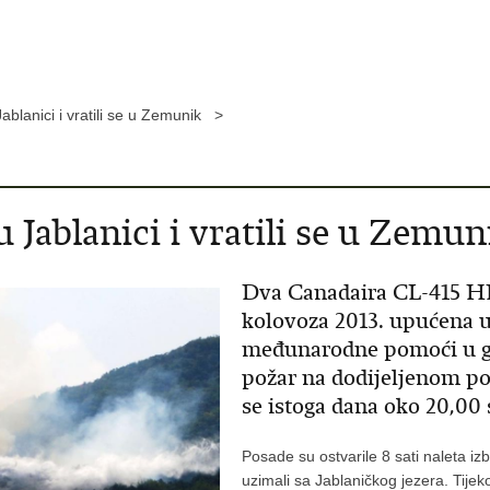
ablanici i vratili se u Zemunik >
 Jablanici i vratili se u Zemun
Dva Canadaira CL-415 HRZ
kolovoza 2013. upućena u
međunarodne pomoći u ga
požar na dodijeljenom pod
se istoga dana oko 20,00 
Posade su ostvarile 8 sati naleta iz
uzimali sa Jablaničkog jezera. Tijek