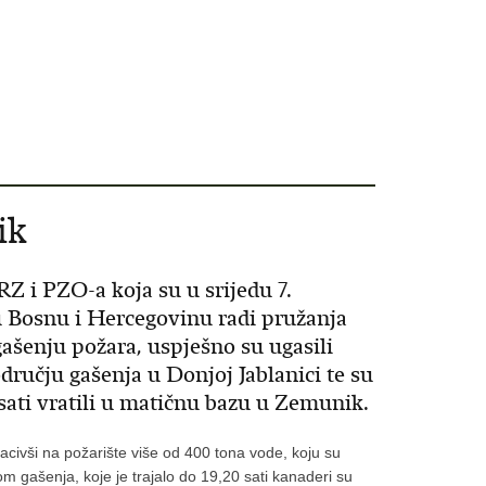
ik
 i PZO-a koja su u srijedu 7.
 Bosnu i Hercegovinu radi pružanja
šenju požara, uspješno su ugasili
ručju gašenja u Donjoj Jablanici te su
sati vratili u matičnu bazu u Zemunik.
bacivši na požarište više od 400 tona vode, koju su
om gašenja, koje je trajalo do 19,20 sati kanaderi su